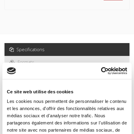
Specifications
Formats
Specifications
Ce site web utilise des cookies
Publisher
Les cookies nous permettent de personnaliser le contenu
Presses de Sciences Po
et les annonces, d'offrir des fonctionnalités relatives aux
médias sociaux et d'analyser notre trafic. Nous
Co-publisher
Département d'études politiques du Figaro
partageons également des informations sur l'utilisation de
notre site avec nos partenaires de médias sociaux, de
Author