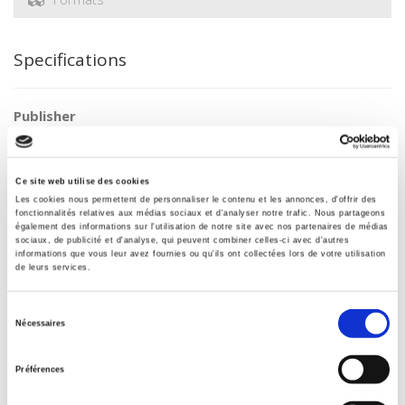
Specifications
Publisher
Presses de Sciences Po
Journal
20 & 21. Revue d'histoire
Ce site web utilise des cookies
Les cookies nous permettent de personnaliser le contenu et les annonces, d'offrir des
ISSN
fonctionnalités relatives aux médias sociaux et d'analyser notre trafic. Nous partageons
02941759
également des informations sur l'utilisation de notre site avec nos partenaires de médias
sociaux, de publicité et d'analyse, qui peuvent combiner celles-ci avec d'autres
Language
informations que vous leur avez fournies ou qu'ils ont collectées lors de votre utilisation
de leurs services.
French
BISAC Subject Heading
Sélection
POL000000 POLITICAL SCIENCE
Nécessaires
du
Onix Audience Codes
consentement
06 Professional and scholarly
Préférences
Title First Published