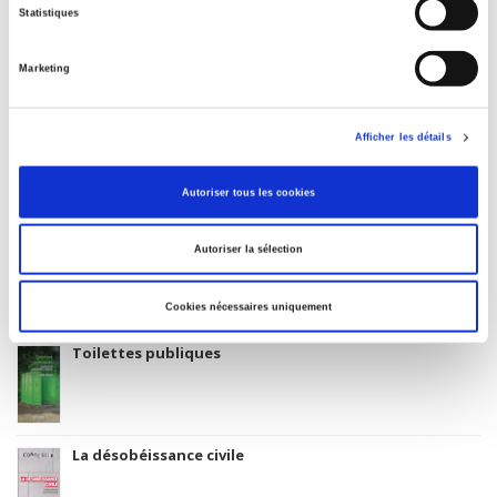
01 October 1990
Statistiques
Subject Scheme Identifier Code
Thema subject category: Politics and government
Marketing
Afficher les détails
La société du matching
Autoriser tous les cookies
Autoriser la sélection
Atlas du numérique
Cookies nécessaires uniquement
Toilettes publiques
La désobéissance civile