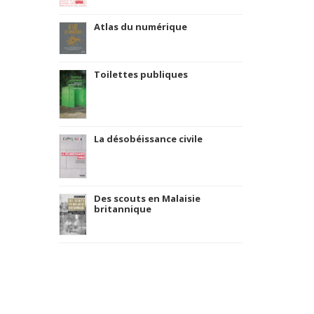
Atlas du numérique
Toilettes publiques
La désobéissance civile
Des scouts en Malaisie
britannique