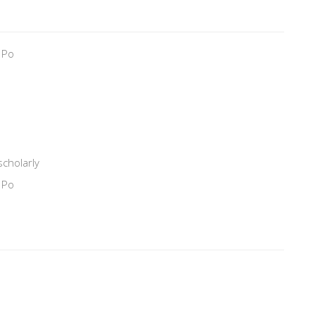
 Po
scholarly
 Po