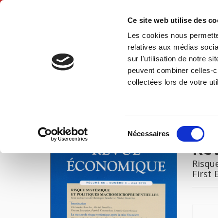
Ce site web utilise des c
Les cookies nous permetten
Hom
relatives aux médias socia
sur l'utilisation de notre 
peuvent combiner celles-ci
Revue économique 66-3, mai 2015
Home
collectées lors de votre uti
IMAGES
Sélection
Nécessaires
du
Re
consentement
Risqu
First 