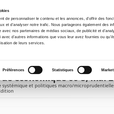
ookies
t de personnaliser le contenu et les annonces, d'offrir des fonct
e
Environment
History
International
Po
ux et d'analyser notre trafic. Nous partageons également des in
site avec nos partenaires de médias sociaux, de publicité et d'anal
 avec d'autres informations que vous leur avez fournies ou qu'il
lisation de leurs services.
Préférences
Statistiques
Market
vue économique 66-3, mai 
e systémique et politiques macro/microprudentielle
Edition