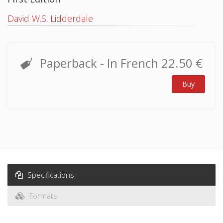
David W.S. Lidderdale
Paperback
- In French
22.50 €
Buy
Specifications
Formats