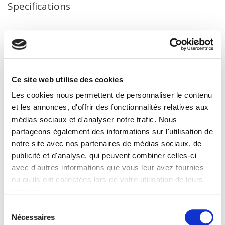
Specifications
Publisher
Presses de Sciences Po
Author
David W.S. Lidderdale
Ce site web utilise des cookies
Collection
Les cookies nous permettent de personnaliser le contenu
Académique
et les annonces, d'offrir des fonctionnalités relatives aux
Language
médias sociaux et d'analyser notre trafic. Nous
French
partageons également des informations sur l'utilisation de
Tags
notre site avec nos partenaires de médias sociaux, de
,
publicité et d'analyse, qui peuvent combiner celles-ci
Publisher Category
avec d'autres informations que vous leur avez fournies
>
Political Science
>
French Politics
ou qu'ils ont collectées lors de votre utilisation de leurs
services.
Publisher Category
>
Politics
Sélection
Nécessaires
du
BISAC Subject Heading