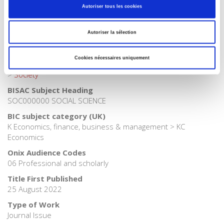
Autoriser tous les cookies
Publisher Category
>
Political Economics
>
International Economy
Autoriser la sélection
Publisher Category
>
Political Economics
Cookies nécessaires uniquement
Publisher Category
>
Society
BISAC Subject Heading
SOC000000 SOCIAL SCIENCE
BIC subject category (UK)
K Economics, finance, business & management > KC
Economics
Onix Audience Codes
06 Professional and scholarly
Title First Published
25 August 2022
Type of Work
Journal Issue