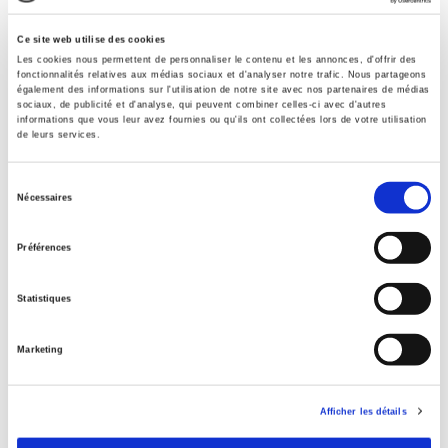
Contents
Ce site web utilise des cookies
Specifications
Les cookies nous permettent de personnaliser le contenu et les annonces, d'offrir des
fonctionnalités relatives aux médias sociaux et d'analyser notre trafic. Nous partageons
également des informations sur l'utilisation de notre site avec nos partenaires de médias
sociaux, de publicité et d'analyse, qui peuvent combiner celles-ci avec d'autres
informations que vous leur avez fournies ou qu'ils ont collectées lors de votre utilisation
Publisher
de leurs services.
Presses de Sciences Po
Author
Sélection
Nécessaires
du
Journal
Revue économique
consentement
Préférences
ISSN
00352764
Statistiques
Language
French
Marketing
Publisher Category
>
Political Economics
>
Economic Theory
Afficher les détails
Publisher Category
>
Political Economics
>
French Economy