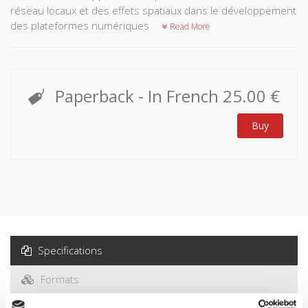
réseau locaux et des effets spatiaux dans le développement
des plateformes numériques
Read More
Paperback
- In French
25.00 €
Buy
Specifications
Formats