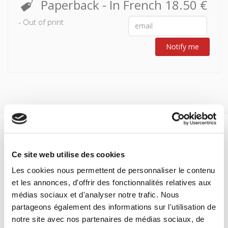
Paperback
- In French
18.50 €
et économiques ainsi qu'à travers les témoignages d’acteurs
de terrain, cet ouvrage vise à éclairer le paradoxe médical et
- Out of print
social qui résulte du face-à-face entre l’État providence et
l’État vigile. Il propose une réflexion sur le dilemme
Notify me
démocratique provoquée par la confrontation de la logique
sécuritaire et de l’intervention humanitaire.
Specifications
Ce site web utilise des cookies
Formats
Les cookies nous permettent de personnaliser le contenu
Contents
et les annonces, d'offrir des fonctionnalités relatives aux
médias sociaux et d'analyser notre trafic. Nous
partageons également des informations sur l'utilisation de
Specifications
notre site avec nos partenaires de médias sociaux, de