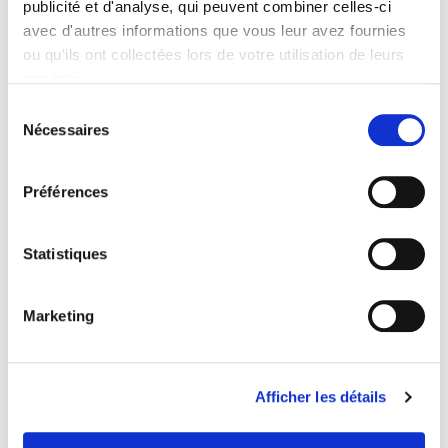
publicité et d'analyse, qui peuvent combiner celles-ci
avec d'autres informations que vous leur avez fournies
Publisher
ou qu'ils ont collectées lors de votre utilisation de leurs
Presses de Sciences Po
services.
Co-publisher
Sélection
Editions de Santé
Nécessaires
du
Edited by
consentement
Didier Tabuteau
Préférences
Collection
Coéditions
Language
Statistiques
French
Tags
Marketing
Health
BISAC Subject Heading
POL000000 POLITICAL SCIENCE
Afficher les détails
Onix Audience Codes
06 Professional and scholarly