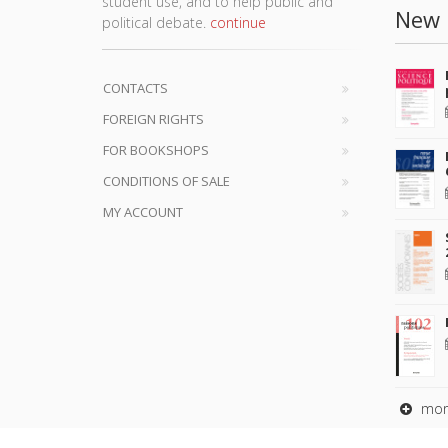
student use, and to help public and
New 
political debate.
continue
CONTACTS
FOREIGN RIGHTS
FOR BOOKSHOPS
CONDITIONS OF SALE
MY ACCOUNT
mor