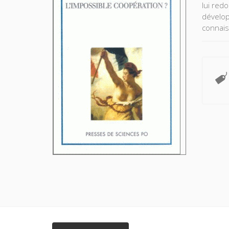
lui red
dévelop
connai