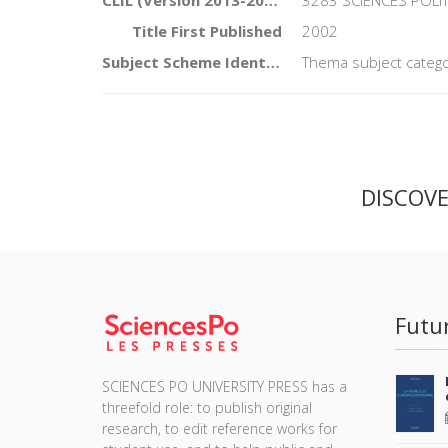
CLIL (Version 2013-2019)
3283 SCIENCES POLI
Title First Published
2002
Subject Scheme Identifier Code
Thema subject catego
DISCOV
Futu
SCIENCES PO UNIVERSITY PRESS has a
threefold role: to publish original
research, to edit reference works for