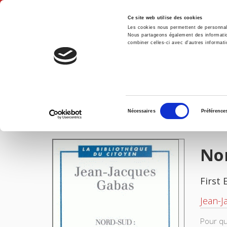
Ce site web utilise des cookies
Les cookies nous permettent de personnalis
Nous partageons également des informations
combiner celles-ci avec d'autres informatio
Hom
Nord-Sud: l'impossible coopération?
Home
Sélection
Nécessaires
Préférence
du
IMAGES
consentement
Nor
First 
Jean-
Pour qu