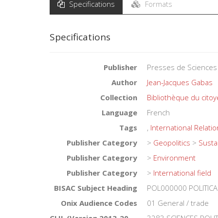
Specifications
Formats
Specifications
Publisher
Presses de Sciences
Author
Jean-Jacques Gabas
Collection
Bibliothèque du cito
Language
French
Tags
,
International Relati
Publisher Category
>
Geopolitics
>
Susta
Publisher Category
>
Environment
Publisher Category
>
International field
BISAC Subject Heading
POL000000 POLITICA
Onix Audience Codes
01 General / trade