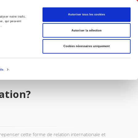
English
Autoriser tous les cookies
lyser notre trafic.
se, qui peuvent
s.
litics
Society
Autoriser la sélection
Cookies nécessaires uniquement
ils
ation?
 repenser cette forme de relation internationale et