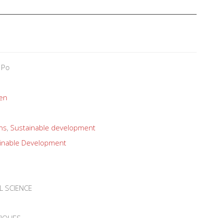
 Po
yen
ons
,
Sustainable development
inable Development
L SCIENCE