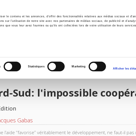
er le contenu et les annonces, d'offrir des fonctionnalités relatives aux médias sociaux et d'ana
 sur l'utilisation de notre site avec nos partenaires de médias sociaux, de publicité et d'analy
ns que vous leur avez fournies ou qu'ils ont collectées lors de votre utilisation de leurs service
e
Environment
History
International
Po
s
Statistiques
Marketing
Afficher les déta
d-Sud: l'impossible coopér
Edition
Jacques Gabas
e l’aide “favorise” véritablement le développement, ne faut-il pas