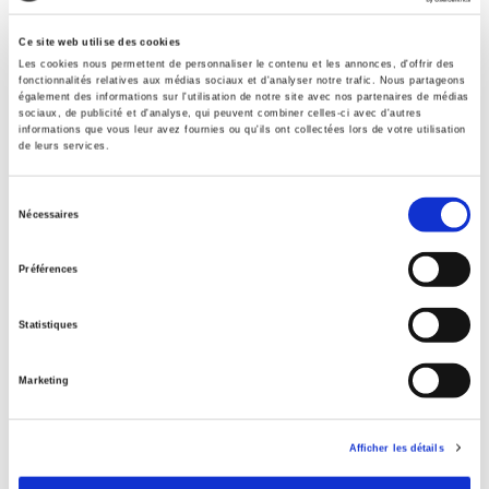
Formats
Ce site web utilise des cookies
Les cookies nous permettent de personnaliser le contenu et les annonces, d'offrir des
Contents
fonctionnalités relatives aux médias sociaux et d'analyser notre trafic. Nous partageons
également des informations sur l'utilisation de notre site avec nos partenaires de médias
sociaux, de publicité et d'analyse, qui peuvent combiner celles-ci avec d'autres
informations que vous leur avez fournies ou qu'ils ont collectées lors de votre utilisation
de leurs services.
Specifications
Sélection
Nécessaires
Publisher
du
Presses de Sciences Po
consentement
Préférences
Author
Anne-Marie Duranton-Crabol
Statistiques
Preface by
René Rémond
Marketing
Collection
Académique
Language
Afficher les détails
French