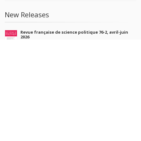
New Releases
Revue française de science politique 76-2, avril-juin
2026
Jul 10, 2026
Revue française de sociologie 66 3/4, juillet-décembre
2026
Jul 7, 2026
Sociétés contemporaines 139, 2025
Jul 6, 2026
Raisons politiques 102, mai 2026
Jun 23, 2026
more books