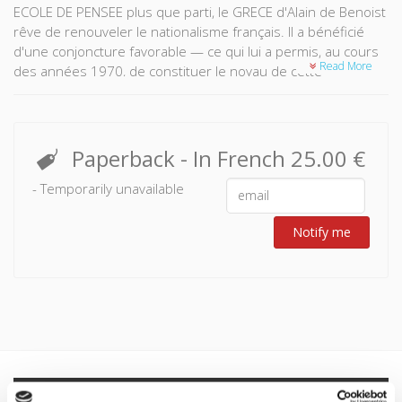
ECOLE DE PENSEE plus que parti, le GRECE d'Alain de Benoist
rêve de renouveler le nationalisme français. Il a bénéficié
d'une conjoncture favorable — ce qui lui a permis, au cours
Read More
des années 1970, de constituer le noyau de cette
nébuleuse intellectuelle qu'était la « nouvelle droite ». Ce
mouvement n'est pas sans antécédents dans l'histoire des
idées ; son originalité tient au message idéologique et à la
stratégie de conquête de la société civile qu'il a développés.
Paperback
- In French
25.00 €
L'auteur reconstitue le cheminement par lequel une
- Temporarily unavailable
génération droitière en est arrivée à exalter un « droit à la
différence » qui n'a rien de démocratique car ses
implications tendent à banaliser des préjugés raciaux. Le
Notify me
lecteur découvrira aussi comment se transgressent les
frontières entre droite et extrême droite et comment on
peut passer de la « nouvelle droite » aux « idées nouvelles
de la droite ».
Specifications