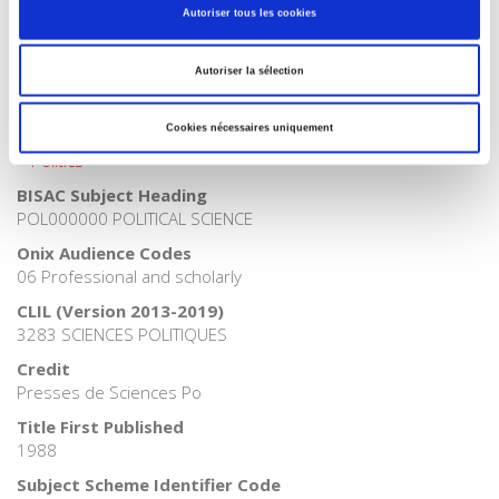
Autoriser tous les cookies
Tags
,
Autoriser la sélection
Publisher Category
>
The State - Government
>
Political Parties
Cookies nécessaires uniquement
Publisher Category
>
Politics
BISAC Subject Heading
POL000000 POLITICAL SCIENCE
Onix Audience Codes
06 Professional and scholarly
CLIL (Version 2013-2019)
3283 SCIENCES POLITIQUES
Credit
Presses de Sciences Po
Title First Published
1988
Subject Scheme Identifier Code