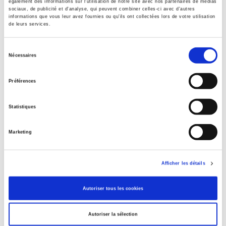
également des informations sur l'utilisation de notre site avec nos partenaires de médias
Title First Published
sociaux, de publicité et d'analyse, qui peuvent combiner celles-ci avec d'autres
30 March 2026
informations que vous leur avez fournies ou qu'ils ont collectées lors de votre utilisation
de leurs services.
Type of Work
Journal Issue
Sélection
Nécessaires
du
consentement
Préférences
Related
titles
Statistiques
Revue française de science politique 76-1, janvier-mars
2026
Marketing
Raisons politiques 102, mai 2026
Afficher les détails
Autoriser tous les cookies
La violence au nom de la loi
Autoriser la sélection