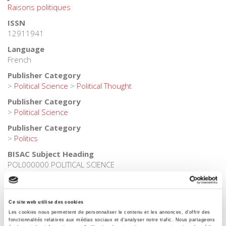
Raisons politiques
ISSN
12911941
Language
French
Publisher Category
>
Political Science
>
Political Thought
Publisher Category
>
Political Science
Publisher Category
>
Politics
BISAC Subject Heading
POL000000 POLITICAL SCIENCE
BIC subject category (UK)
JP Politics & government > JPA Political science & theory
Ce site web utilise des cookies
Onix Audience Codes
Les cookies nous permettent de personnaliser le contenu et les annonces, d'offrir des
06 Professional and scholarly
fonctionnalités relatives aux médias sociaux et d'analyser notre trafic. Nous partageons