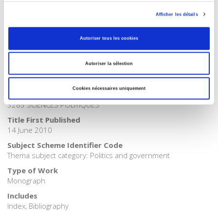
>
Politics
Afficher les détails
BISAC Subject Heading
POL000000 POLITICAL SCIENCE
Autoriser tous les cookies
BIC subject category (UK)
H Humanities
Autoriser la sélection
Onix Audience Codes
06 Professional and scholarly
Cookies nécessaires uniquement
CLIL (Version 2013-2019)
3283 SCIENCES POLITIQUES
Title First Published
14 June 2010
Subject Scheme Identifier Code
Thema subject category: Politics and government
Type of Work
Monograph
Includes
Index, Bibliography