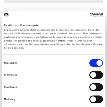
Specifications
Ce site web utilise des cookies
Publisher
Les cookies nous permettent de personnaliser le contenu et les annonces, d'offrir des
Presses de Sciences Po
fonctionnalités relatives aux médias sociaux et d'analyser notre trafic. Nous partageons
également des informations sur l'utilisation de notre site avec nos partenaires de médias
Author
sociaux, de publicité et d'analyse, qui peuvent combiner celles-ci avec d'autres
informations que vous leur avez fournies ou qu'ils ont collectées lors de votre utilisation
Daniel Boy
,
Bruno Cautrès
,
Nicolas Sauger
de leurs services.
Collection
Académique
Sélection
Nécessaires
du
Language
French
consentement
Préférences
Tags
,
,
,
Europe
,
France
Statistiques
Publisher Category
>
Sociology
>
Political Sociology
Marketing
Publisher Category