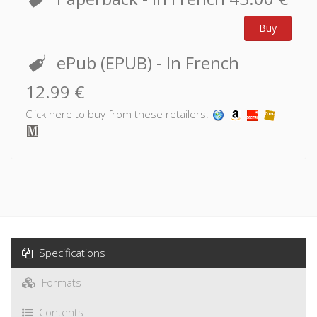
Buy
ePub (EPUB)
- In French
12.99 €
Click here to buy from these retailers:
Specifications
Formats
Contents