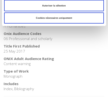
>
Sociology
Autoriser la sélection
BISAC Subject Heading
SOC022000 SOCIAL SCIENCE / Popular Culture
Cookies nécessaires uniquement
BIC subject category (UK)
H Humanities
Onix Audience Codes
06 Professional and scholarly
Title First Published
25 May 2017
ONIX Adult Audience Rating
Content warning
Type of Work
Monograph
Includes
Index, Bibliography