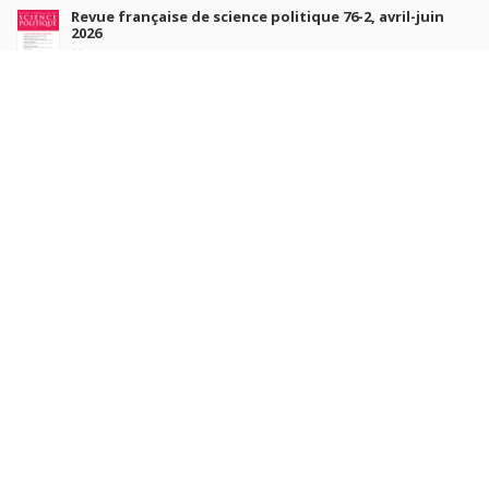
Revue française de science politique 76-2, avril-juin
2026
Jul 10, 2026
Revue française de sociologie 66 3/4, juillet-décembre
2026
Jul 7, 2026
Sociétés contemporaines 139, 2025
Jul 6, 2026
Raisons politiques 102, mai 2026
Jun 23, 2026
more books
Browse our