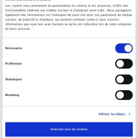
Formats
Les cookies nous permettent de personnaliser le contenu et les annonces, d'offrir des
fonctionnalités relatives aux médias sociaux et d'analyser notre trafic. Nous partageons
Contents
également des informations sur l'utilisation de notre site avec nos partenaires de médias
sociaux, de publicité et d'analyse, qui peuvent combiner celles-ci avec d'autres
informations que vous leur avez fournies ou qu'ils ont collectées lors de votre utilisation
de leurs services.
Specifications
Sélection
Nécessaires
du
Publisher
Presses de Sciences Po
consentement
Préférences
Author
Mathilde Arrigoni
Statistiques
Collection
Contester
Marketing
Language
French
Afficher les détails
Publisher Category
>
Society
Autoriser tous les cookies
Publisher Category