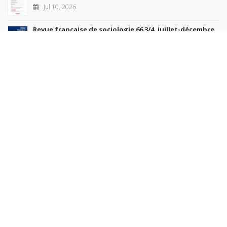
Jul 10, 2026
Revue française de sociologie 66 3/4, juillet-décembre
2026
Jul 7, 2026
Sociétés contemporaines 139, 2025
Jul 6, 2026
Raisons politiques 102, mai 2026
Jun 23, 2026
more books
Browse our
AUTHORS