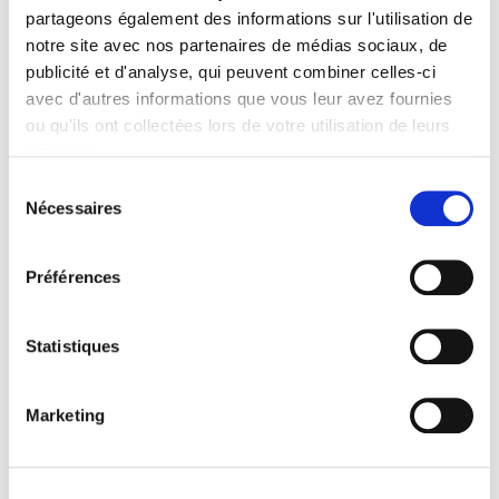
partageons également des informations sur l'utilisation de
Contents
notre site avec nos partenaires de médias sociaux, de
publicité et d'analyse, qui peuvent combiner celles-ci
avec d'autres informations que vous leur avez fournies
Specifications
ou qu'ils ont collectées lors de votre utilisation de leurs
services.
Publisher
Sélection
Presses de Sciences Po
Nécessaires
du
Author
consentement
Journal
Préférences
Gouvernement & action publique
ISSN
Statistiques
22600965
Language
French
Marketing
Publisher Category
>
International
>
Latin America