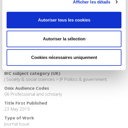
Publisher Category
Afficher les détails
>
International field
Publisher Category
Autoriser tous les cookies
>
Political Science
Publisher Category
>
Politics
Autoriser la sélection
BISAC Subject Heading
POL000000 POLITICAL SCIENCE > POL017000 POLITICAL
Cookies nécessaires uniquement
SCIENCE / Public Affairs & Administration > POL028000
POLITICAL SCIENCE / Public Policy
BIC subject category (UK)
J Society & social sciences > JP Politics & government
Onix Audience Codes
06 Professional and scholarly
Title First Published
23 May 2019
Type of Work
Journal Issue