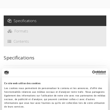
Specifications
Formats
Contents
Specifications
Publisher
Presses de Sciences Po
Ce site web utilise des cookies
Author
Les cookies nous permettent de personnaliser le contenu et les annonces, d'offrir des
Jean-Marcel Jeanneney
fonctionnalités relatives aux médias sociaux et d'analyser notre trafic. Nous partageons
également des informations sur l'utilisation de notre site avec nos partenaires de médias
Collection
sociaux, de publicité et d'analyse, qui peuvent combiner celles-ci avec d'autres
Académique
informations que vous leur avez fournies ou qu'ils ont collectées lors de votre utilisation
de leurs services.