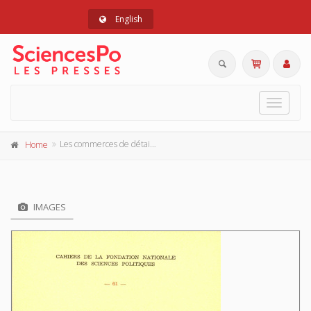
English
Toggle
navigat
Les commerces de détail en Europe occidentale
Home
IMAGES