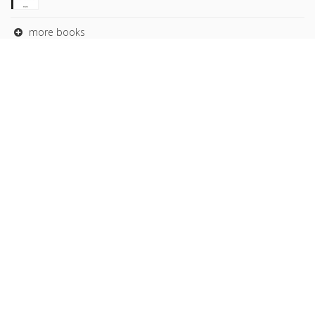
more books
Browse our
AUTHORS
COLLECTIONS
DOMAINS
JOURNALS
Copyright © 2026, Presses de Sciences Po. Powered by
GiantChair
. All Rights Reserved