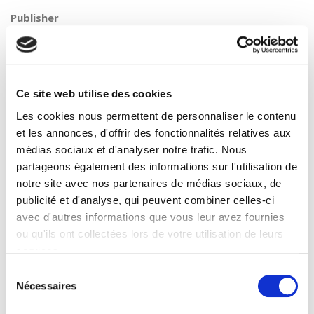
Publisher
Presses de Sciences Po
Author
Jean-Luc Pinol
Collection
Ce site web utilise des cookies
Académique
Les cookies nous permettent de personnaliser le contenu
Language
et les annonces, d'offrir des fonctionnalités relatives aux
English
médias sociaux et d'analyser notre trafic. Nous
Tags
partageons également des informations sur l'utilisation de
,
Urban matters
notre site avec nos partenaires de médias sociaux, de
Publisher Category
publicité et d'analyse, qui peuvent combiner celles-ci
>
Sociology
>
Society
avec d'autres informations que vous leur avez fournies
ou qu'ils ont collectées lors de votre utilisation de leurs
Publisher Category
>
Society
services.
BISAC Subject Heading
Sélection
Nécessaires
POL000000 POLITICAL SCIENCE
du
consentement
Onix Audience Codes