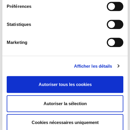
06 Professional and scholarly
Préférences
CLIL (Version 2013-2019)
3283 SCIENCES POLITIQUES
Statistiques
Title First Published
1991
Marketing
Subject Scheme Identifier Code
Thema subject category: Politics and government
Afficher les détails
Related
titles
Autoriser tous les cookies
Salariés en justice
Autoriser la sélection
La mutation climatique
Cookies nécessaires uniquement