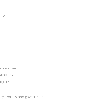
 Po
L SCIENCE
scholarly
TIQUES
ry: Politics and government