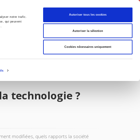
English
Autoriser tous les cookies
lyser notre trafic.
se, qui peuvent
s.
litics
Society
Autoriser la sélection
Cookies nécessaires uniquement
ils
a technologie ?
ement modifiées, quels rapports la société