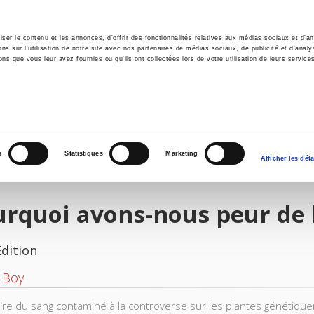
er le contenu et les annonces, d'offrir des fonctionnalités relatives aux médias sociaux et d'ana
 sur l'utilisation de notre site avec nos partenaires de médias sociaux, de publicité et d'analy
ns que vous leur avez fournies ou qu'ils ont collectées lors de votre utilisation de leurs service
e
Environment
History
International
Po
s
Statistiques
Marketing
Afficher les déta
rquoi avons-nous peur de l
Edition
 Boy
faire du sang contaminé à la controverse sur les plantes génétiqu