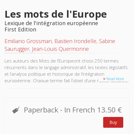
Les mots de l'Europe
Lexique de l'intégration européenne
First Edition
Emiliano Grossman
,
Bastien Irondelle
,
Sabine
Saurugger
,
Jean-Louis Quermonne
Les auteurs des Mots de l’Europeont choisi 250 termes
récurrents dans le langage administratif, les textes législatifs
et l’analyse politique et historique de l’intégration
Read More
européenne. Chaque terme fait l’objet d’une notice détaillée,
proposant une définition, des exemples et des références
juridiques ainsi que des suggestions bibliographiques
spécifiques, qui complètent la bibliographie générale. À
l’heure où l’Union européenne fait de la transparence une
Paperback
- In French
13.50 €
priorité, cet ouvrage a pour objectif de contribuer à clarifier
une terminologie dont les implications sont présentes dans
Buy
tous les instants de la vie du citoyen européen.