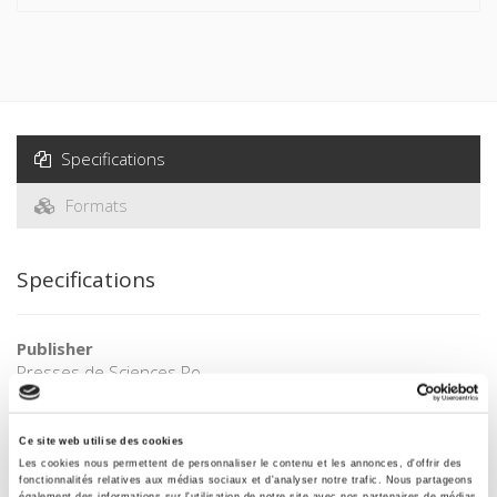
Specifications
Formats
Specifications
Publisher
Presses de Sciences Po
Author
Emiliano Grossman
,
Bastien Irondelle
,
Sabine Saurugger
,
Ce site web utilise des cookies
Jean-Louis Quermonne
Les cookies nous permettent de personnaliser le contenu et les annonces, d'offrir des
fonctionnalités relatives aux médias sociaux et d'analyser notre trafic. Nous partageons
Collection
également des informations sur l'utilisation de notre site avec nos partenaires de médias