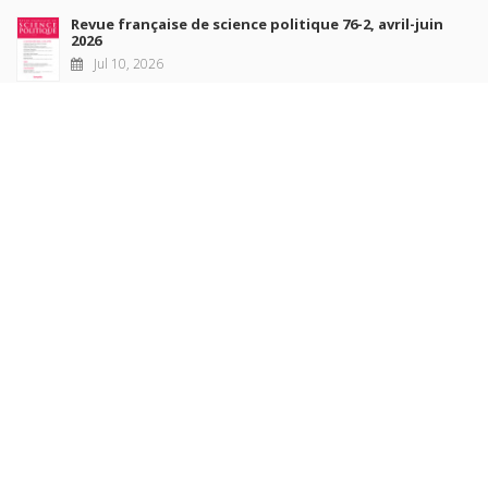
Revue française de science politique 76-2, avril-juin
2026
Jul 10, 2026
Revue française de sociologie 66 3/4, juillet-décembre
2026
Jul 7, 2026
Sociétés contemporaines 139, 2025
Jul 6, 2026
Raisons politiques 102, mai 2026
Jun 23, 2026
more books
Browse our