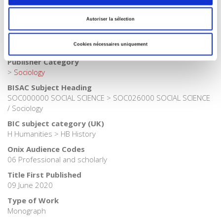
Publisher Category
>
History
Autoriser la sélection
Publisher Category
>
Society
Cookies nécessaires uniquement
Publisher Category
>
Sociology
BISAC Subject Heading
SOC000000 SOCIAL SCIENCE > SOC026000 SOCIAL SCIENCE
/ Sociology
BIC subject category (UK)
H Humanities > HB History
Onix Audience Codes
06 Professional and scholarly
Title First Published
09 June 2020
Type of Work
Monograph