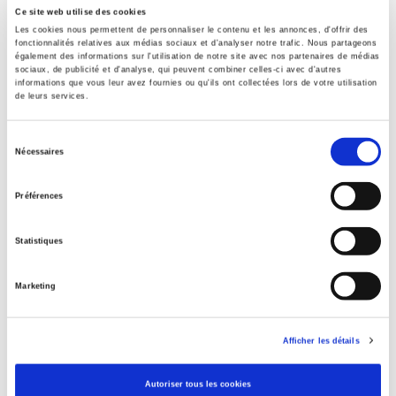
Ce site web utilise des cookies
Formats
Les cookies nous permettent de personnaliser le contenu et les annonces, d'offrir des
fonctionnalités relatives aux médias sociaux et d'analyser notre trafic. Nous partageons
également des informations sur l'utilisation de notre site avec nos partenaires de médias
Contents
sociaux, de publicité et d'analyse, qui peuvent combiner celles-ci avec d'autres
informations que vous leur avez fournies ou qu'ils ont collectées lors de votre utilisation
de leurs services.
Specifications
Sélection
Nécessaires
du
Publisher
consentement
Préférences
Presses de Sciences Po
Author
Statistiques
Frédéric Viguier
Collection
Marketing
Académique
Language
French
Afficher les détails
Publisher Category
>
Fields
>
History
Autoriser tous les cookies