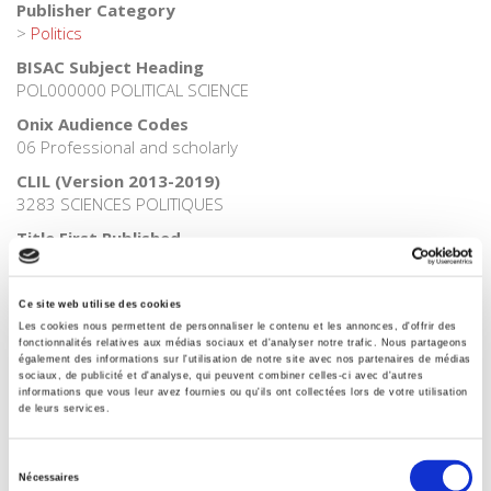
Publisher Category
>
Politics
BISAC Subject Heading
POL000000 POLITICAL SCIENCE
Onix Audience Codes
06 Professional and scholarly
CLIL (Version 2013-2019)
3283 SCIENCES POLITIQUES
Title First Published
1964
Subject Scheme Identifier Code
Ce site web utilise des cookies
Thema subject category: Politics and government
Les cookies nous permettent de personnaliser le contenu et les annonces, d'offrir des
fonctionnalités relatives aux médias sociaux et d'analyser notre trafic. Nous partageons
également des informations sur l'utilisation de notre site avec nos partenaires de médias
sociaux, de publicité et d'analyse, qui peuvent combiner celles-ci avec d'autres
informations que vous leur avez fournies ou qu'ils ont collectées lors de votre utilisation
Related
titles
de leurs services.
Sélection
La ville verte au pied du mur
Nécessaires
du