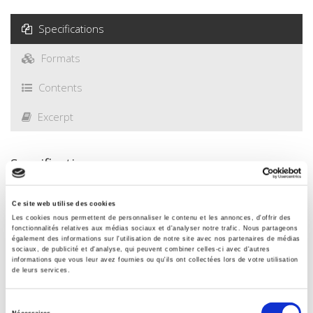
Specifications
Formats
Contents
Excerpt
Specifications
Publisher
Ce site web utilise des cookies
Les cookies nous permettent de personnaliser le contenu et les annonces, d'offrir des
Presses de Sciences Po
fonctionnalités relatives aux médias sociaux et d'analyser notre trafic. Nous partageons
également des informations sur l'utilisation de notre site avec nos partenaires de médias
Author
sociaux, de publicité et d'analyse, qui peuvent combiner celles-ci avec d'autres
Pierre Alary
,
Elsa Lafaye de Micheaux
informations que vous leur avez fournies ou qu'ils ont collectées lors de votre utilisation
de leurs services.
With
François Bafoil
,
Stéphanie Barral
,
Robert Boyer
,
Ming-Hua
Sélection
Chiang
,
David Delfolie
,
Bernard Gerbier
,
Jean-Paul Maréchal