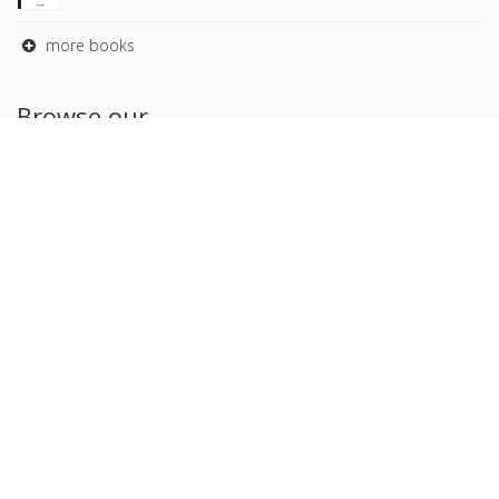
more books
Browse our
AUTHORS
COLLECTIONS
DOMAINS
JOURNALS
Copyright © 2026, Presses de Sciences Po. Powered by
GiantChair
. All Rights Reserved