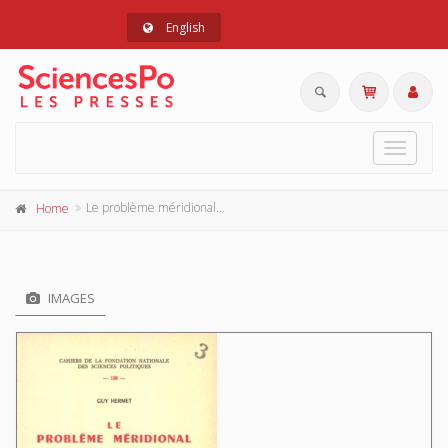
English
Toggle
navigat
Le problème méridional de l'Espagne
Home
IMAGES