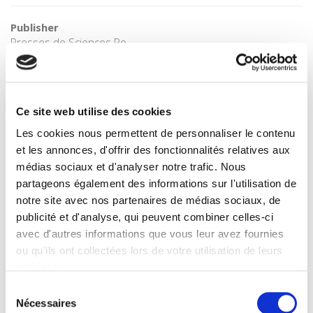
Publisher
Presses de Sciences Po
Author
Guy Hermet
Language
Ce site web utilise des cookies
French
Les cookies nous permettent de personnaliser le contenu
Publisher Category
>
Political Science
et les annonces, d'offrir des fonctionnalités relatives aux
médias sociaux et d'analyser notre trafic. Nous
Publisher Category
partageons également des informations sur l'utilisation de
>
Politics
notre site avec nos partenaires de médias sociaux, de
BISAC Subject Heading
publicité et d'analyse, qui peuvent combiner celles-ci
POL000000 POLITICAL SCIENCE
avec d'autres informations que vous leur avez fournies
BIC subject category (UK)
ou qu'ils ont collectées lors de votre utilisation de leurs
H Humanities
services.
Onix Audience Codes
Sélection
06 Professional and scholarly
Nécessaires
du