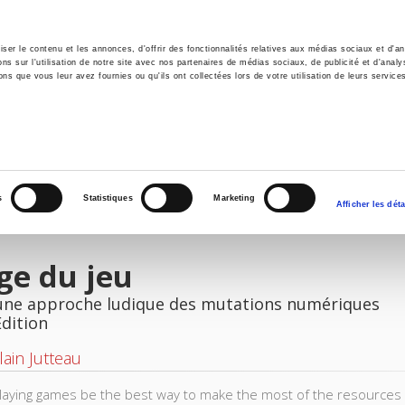
er le contenu et les annonces, d'offrir des fonctionnalités relatives aux médias sociaux et d'ana
 sur l'utilisation de notre site avec nos partenaires de médias sociaux, de publicité et d'analy
ns que vous leur avez fournies ou qu'ils ont collectées lors de votre utilisation de leurs service
e
Environment
History
International
Po
s
Statistiques
Marketing
Afficher les déta
ge du jeu
une approche ludique des mutations numériques
Edition
lain Jutteau
laying games be the best way to make the most of the resources o