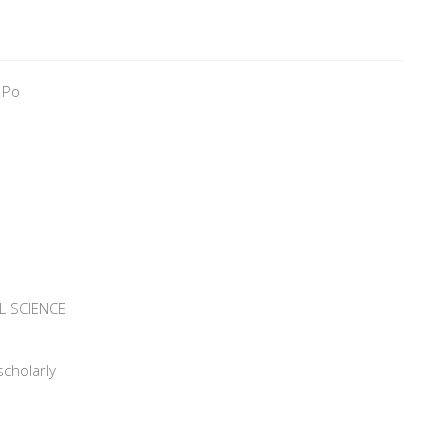
 Po
L SCIENCE
scholarly