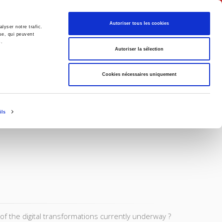
English
Autoriser tous les cookies
lyser notre trafic.
se, qui peuvent
s.
litics
Society
Autoriser la sélection
Cookies nécessaires uniquement
ils
f the digital transformations currently underway ?