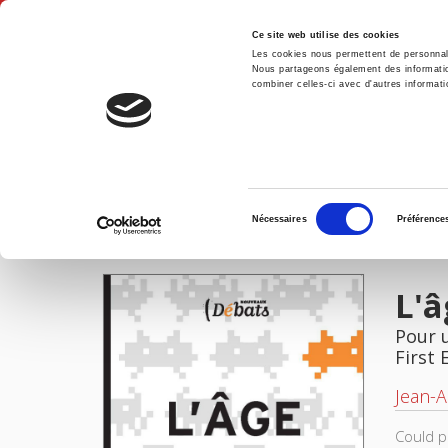
Ce site web utilise des cookies
Les cookies nous permettent de personnalis
Nous partageons également des informations
combiner celles-ci avec d'autres informatio
Hom
L'âge du jeu
Home
Sélection
Nécessaires
Préférence
du
IMAGES
consentement
L'â
Pour 
First 
Jean-A
Could p