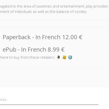
legated to the area of pastimes and entertainment, play provides 
ment of individuals as well as the balance of society.
e help of new technologies, which radically increase the number an
s talent of collective intelligence, younger generations have under
e and relational environment of the digital continent, they turn the
Paperback
- In French
12.00 €
tion of knowledge. They carry out the vital adaptation of our old cu
, which is more emotional, more creative, and more human: the 
ePub
- In French
8.99 €
k here to buy from these retailers:
ents