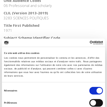
Onix Audience Codes
06 Professional and scholarly
CLIL (Version 2013-2019)
3283 SCIENCES POLITIQUES
Title First Published
1971
Subject Scheme Identifier Code
Thema subject category: Politics and government
Ce site web utilise des cookies
Les cookies nous permettent de personnaliser le contenu et les annonces, d'offrir des
Related
titles
fonctionnalités relatives aux médias sociaux et d'analyser notre trafic. Nous partageons
également des informations sur l'utilisation de notre site avec nos partenaires de médias
sociaux, de publicité et d'analyse, qui peuvent combiner celles-ci avec d'autres
informations que vous leur avez fournies ou qu'ils ont collectées lors de votre utilisation
La mutation climatique
de leurs services.
Sélection
Nécessaires
du
Parents en quête de droits
consentement
Préférences