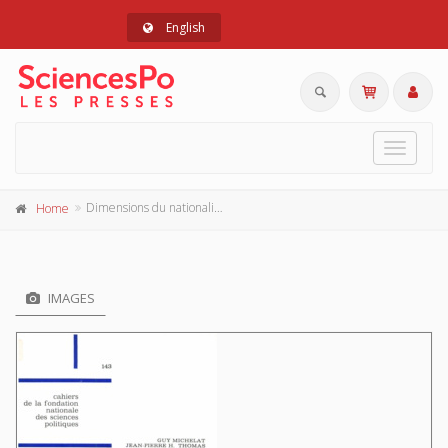
English
Toggle
navigat
Dimensions du nationalisme
Home
IMAGES