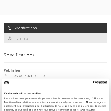
Specifications
Formats
Specifications
Publisher
Presses de Sciences Po
Author
Guy Michelat
,
Jean-Pierre-Hubert Thomas
Ce site web utilise des cookies
Collection
Les cookies nous permettent de personnaliser le contenu et les annonces, d'offrir des
Académique
fonctionnalités relatives aux médias sociaux et d'analyser notre trafic. Nous partageons
également des informations sur l'utilisation de notre site avec nos partenaires de médias
Language
sociaux, de publicité et d'analyse, qui peuvent combiner celles-ci avec d'autres