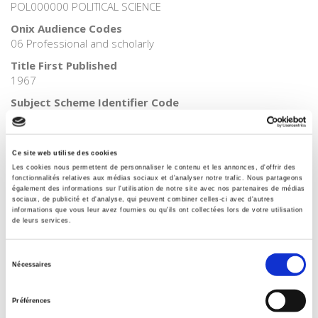
POL000000 POLITICAL SCIENCE
Onix Audience Codes
06 Professional and scholarly
Title First Published
1967
Subject Scheme Identifier Code
Thema subject category: Politics and government
Ce site web utilise des cookies
Les cookies nous permettent de personnaliser le contenu et les annonces, d'offrir des
Related
titles
fonctionnalités relatives aux médias sociaux et d'analyser notre trafic. Nous partageons
également des informations sur l'utilisation de notre site avec nos partenaires de médias
sociaux, de publicité et d'analyse, qui peuvent combiner celles-ci avec d'autres
informations que vous leur avez fournies ou qu'ils ont collectées lors de votre utilisation
Parents en quête de droits
de leurs services.
Sélection
Nécessaires
La mutation climatique
du
consentement
Préférences