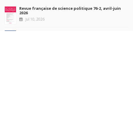
Revue française de science politique 76-2, avril-juin
2026
Jul 10, 2026
Revue française de sociologie 66 3/4, juillet-décembre
2026
Jul 7, 2026
Sociétés contemporaines 139, 2025
Jul 6, 2026
Raisons politiques 102, mai 2026
Jun 23, 2026
more books
Browse our