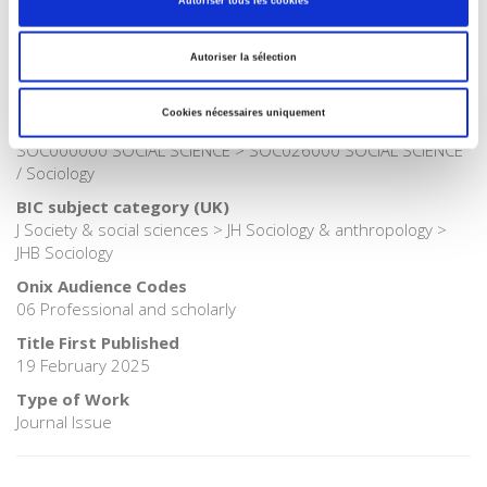
Autoriser tous les cookies
Publisher Category
>
Society
Autoriser la sélection
Publisher Category
>
Sociology
Cookies nécessaires uniquement
BISAC Subject Heading
SOC000000 SOCIAL SCIENCE > SOC026000 SOCIAL SCIENCE
/ Sociology
BIC subject category (UK)
J Society & social sciences > JH Sociology & anthropology >
JHB Sociology
Onix Audience Codes
06 Professional and scholarly
Title First Published
19 February 2025
Type of Work
Journal Issue