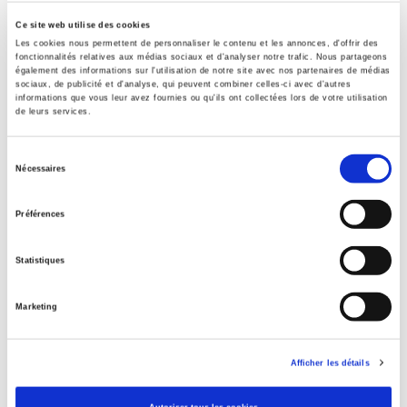
Formats
Ce site web utilise des cookies
Les cookies nous permettent de personnaliser le contenu et les annonces, d'offrir des
fonctionnalités relatives aux médias sociaux et d'analyser notre trafic. Nous partageons
Contents
également des informations sur l'utilisation de notre site avec nos partenaires de médias
sociaux, de publicité et d'analyse, qui peuvent combiner celles-ci avec d'autres
informations que vous leur avez fournies ou qu'ils ont collectées lors de votre utilisation
de leurs services.
Specifications
Sélection
Nécessaires
du
Publisher
Presses de Sciences Po
consentement
Préférences
Managing editor
Aurélie Peyrin
,
Marie Plessz
,
Ingrid Tucci
Statistiques
Journal
Revue française de sociologie
Marketing
ISSN
00352969
Afficher les détails
Language
French