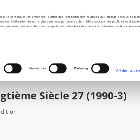
er le contenu et les annonces, d'offrir des fonctionnalités relatives aux médias sociaux et d'ana
 sur l'utilisation de notre site avec nos partenaires de médias sociaux, de publicité et d'analy
ns que vous leur avez fournies ou qu'ils ont collectées lors de votre utilisation de leurs service
e
Environment
History
International
Po
s
Statistiques
Marketing
Afficher les déta
gtième Siècle 27 (1990-3)
Edition