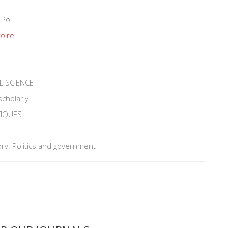
 Po
toire
L SCIENCE
scholarly
TIQUES
ry: Politics and government