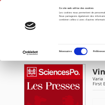
Ce site web utilise des cookies
Les cookies nous permettent de personnalis
Nous partageons également des informations
combiner celles-ci avec d'autres informatio
Hom
Vingtième Siècle 27 (1990-3)
Home
Sélection
Nécessaires
Préférence
du
IMAGES
consentement
Vin
Varia
First 