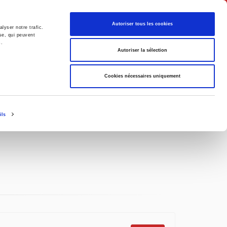
English
Autoriser tous les cookies
lyser notre trafic.
se, qui peuvent
s.
litics
Society
Autoriser la sélection
Cookies nécessaires uniquement
ils