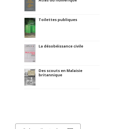
Atlas du numérique
Toilettes publiques
La désobéissance civile
Des scouts en Malaisie
britannique