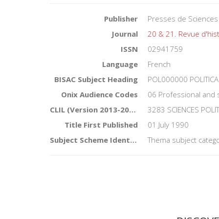
Publisher
Presses de Sciences
Journal
20 & 21. Revue d'his
ISSN
02941759
Language
French
BISAC Subject Heading
POL000000 POLITICA
Onix Audience Codes
06 Professional and 
CLIL (Version 2013-2019)
3283 SCIENCES POLI
Title First Published
01 July 1990
Subject Scheme Identifier Code
Thema subject catego