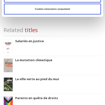
Subject Scheme Identifier Code
Thema subject category: Politics and government
Cookies nécessaires uniquement
Related
titles
Salariés en justice
La mutation climatique
La ville verte au pied du mur
Parents en quête de droits