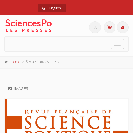
English
Toggle
navigat
Revue française de science politique 73-1, janvier-février 2023
Home
IMAGES