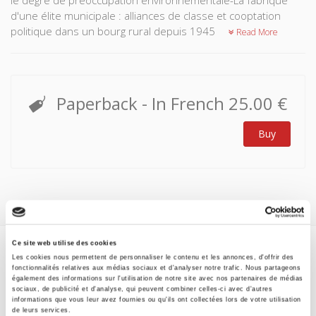
le degré de préoccupation environnementale-La fabrique
d'une élite municipale : alliances de classe et cooptation
politique dans un bourg rural depuis 1945
Read More
Paperback
- In French
25.00 €
Buy
Ce site web utilise des cookies
Les cookies nous permettent de personnaliser le contenu et les annonces, d'offrir des
Specifications
fonctionnalités relatives aux médias sociaux et d'analyser notre trafic. Nous partageons
également des informations sur l'utilisation de notre site avec nos partenaires de médias
Formats
sociaux, de publicité et d'analyse, qui peuvent combiner celles-ci avec d'autres
informations que vous leur avez fournies ou qu'ils ont collectées lors de votre utilisation
de leurs services.