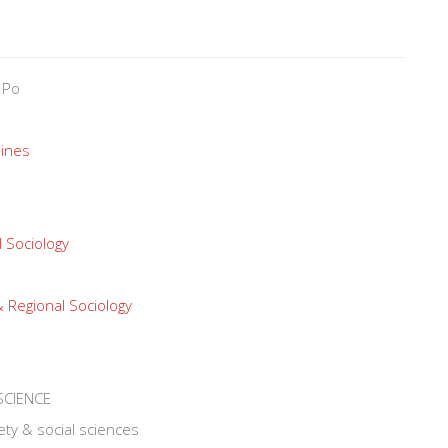
 Po
ines
 Sociology
 Regional Sociology
SCIENCE
ety & social sciences