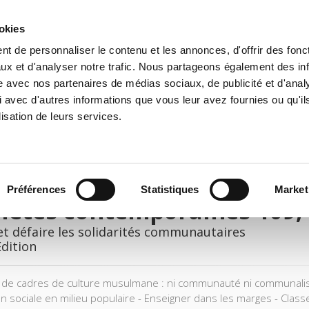
ookies
t de personnaliser le contenu et les annonces, d'offrir des fonct
e
Environment
History
International
Po
ux et d'analyser notre trafic. Nous partageons également des in
site avec nos partenaires de médias sociaux, de publicité et d'anal
 avec d'autres informations que vous leur avez fournies ou qu'il
lisation de leurs services.
Préférences
Statistiques
Market
iétés contemporaines 109,
et défaire les solidarités communautaires
Edition
 de cadres de culture musulmane : ni communauté ni communalisat
on sociale en milieu populaire - Enseigner dans les marges - Clas