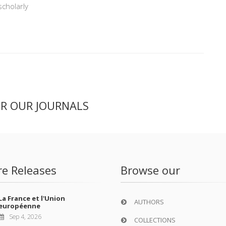
scholarly
ER OUR JOURNALS
re Releases
Browse our
La France et l'Union
AUTHORS
européenne
Sep 4, 2026
COLLECTIONS