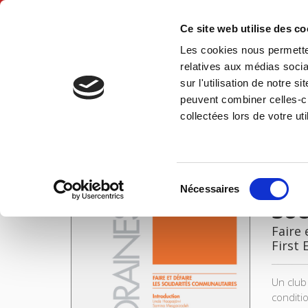
Ce site web utilise des c
Les cookies nous permetten
Hom
relatives aux médias socia
sur l'utilisation de notre 
peuvent combiner celles-ci
Sociétés contemporaines 109, 2018
Home
collectées lors de votre uti
IMAGES
Sélection
Nécessaires
du
Soc
consentement
Faire 
First 
Un club
conditi