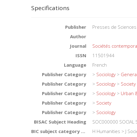
Specifications
Publisher
Presses de Sciences
Author
Journal
Sociétés contempora
ISSN
11501944
Language
French
Publisher Category
>
Sociology
>
General
Publisher Category
>
Sociology
>
Society
Publisher Category
>
Sociology
>
Urban &
Publisher Category
>
Society
Publisher Category
>
Sociology
BISAC Subject Heading
SOC000000 SOCIAL 
BIC subject category (UK)
H Humanities > J Soci