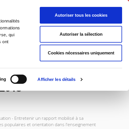
English
Autoriser tous les cookies
ionnalités
litics
Society
formations
Autoriser la sélection
yse, qui
s ont
Cookies nécessaires uniquement
ing
Afficher les détails
 2018
ion - Entretenir un rapport mobilisé à sa
ses populaires et orientation dans l'enseignement