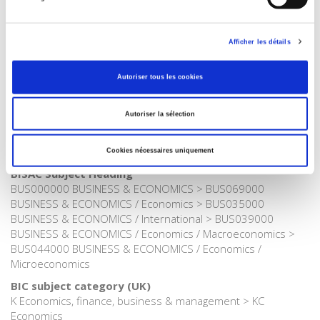
French
Publisher Category
>
Political Economics
>
French Economy
Afficher les détails
Publisher Category
>
Political Economics
>
International Economy
Autoriser tous les cookies
Publisher Category
>
Political Economics
Autoriser la sélection
Publisher Category
>
Society
Cookies nécessaires uniquement
BISAC Subject Heading
BUS000000 BUSINESS & ECONOMICS > BUS069000
BUSINESS & ECONOMICS / Economics > BUS035000
BUSINESS & ECONOMICS / International > BUS039000
BUSINESS & ECONOMICS / Economics / Macroeconomics >
BUS044000 BUSINESS & ECONOMICS / Economics /
Microeconomics
BIC subject category (UK)
K Economics, finance, business & management > KC
Economics