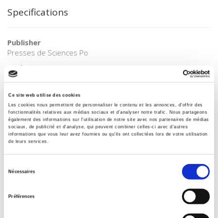
Specifications
Publisher
Presses de Sciences Po
Author
Journal
20 & 21. Revue d'histoire
Ce site web utilise des cookies
Les cookies nous permettent de personnaliser le contenu et les annonces, d'offrir des
ISSN
fonctionnalités relatives aux médias sociaux et d'analyser notre trafic. Nous partageons
02941759
également des informations sur l'utilisation de notre site avec nos partenaires de médias
sociaux, de publicité et d'analyse, qui peuvent combiner celles-ci avec d'autres
Language
informations que vous leur avez fournies ou qu'ils ont collectées lors de votre utilisation
French
de leurs services.
BISAC Subject Heading
Sélection
POL000000 POLITICAL SCIENCE
Nécessaires
du
Onix Audience Codes
consentement
06 Professional and scholarly
Préférences
Title First Published