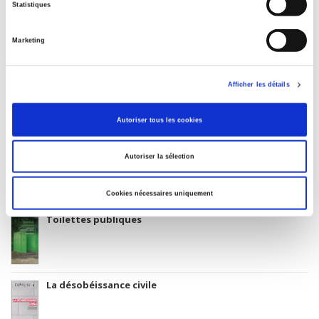
10 January 2001
Statistiques
Subject Scheme Identifier Code
Thema subject category: Politics and government
Marketing
Afficher les détails
La société du matching
Autoriser tous les cookies
Autoriser la sélection
Atlas du numérique
Cookies nécessaires uniquement
Toilettes publiques
La désobéissance civile