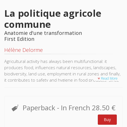
La politique agricole
commune
Anatomie d'une transformation
First Edition
Hélène Delorme
Agricultural activity has always been multifunctional: it
produces food, influences natural resources, landscapes,
biodiversity, land use, employment in rural zones and finally,
Read More
it contributes to safety and hygiene in food products. Since
1997 – and this is new - the European Union wants the CAP
to recognize and compensate for this characteristic of
agricultural activity. This book is a study of sizeable
agricultural systems in representative EU member countries.
Paperback
- In French
28.50 €
It sheds light on the various concepts and debates on CAP
reform. It then analyses the new CAP to determine whether
Buy
the new system maintains the originality of the "European