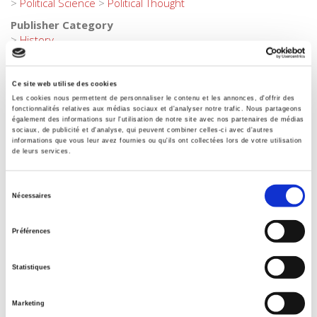
>
Political Science
>
Political Thought
Publisher Category
>
History
Publisher Category
>
Political Science
Ce site web utilise des cookies
Publisher Category
Les cookies nous permettent de personnaliser le contenu et les annonces, d'offrir des
fonctionnalités relatives aux médias sociaux et d'analyser notre trafic. Nous partageons
>
Politics
également des informations sur l'utilisation de notre site avec nos partenaires de médias
sociaux, de publicité et d'analyse, qui peuvent combiner celles-ci avec d'autres
BISAC Subject Heading
informations que vous leur avez fournies ou qu'ils ont collectées lors de votre utilisation
POL000000 POLITICAL SCIENCE
de leurs services.
Onix Audience Codes
06 Professional and scholarly
Sélection
Nécessaires
du
CLIL (Version 2013-2019)
consentement
3283 SCIENCES POLITIQUES
Préférences
Title First Published
14 January 2008
Statistiques
Subject Scheme Identifier Code
Thema subject category: Politics and government
Marketing