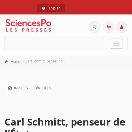
English
Toggle
navigat
Carl Schmitt, penseur de l'État
Home
IMAGES
FILES
Carl Schmitt, penseur de