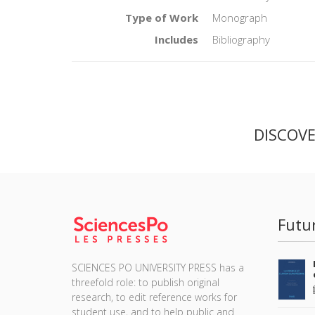
Type of Work
Monograph
Includes
Bibliography
DISCOV
Futu
SCIENCES PO UNIVERSITY PRESS has a
threefold role: to publish original
research, to edit reference works for
student use, and to help public and