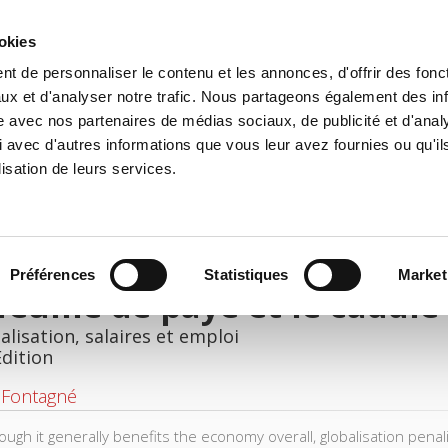
ookies
t de personnaliser le contenu et les annonces, d'offrir des fonct
e
Environment
History
International
Po
ux et d'analyser notre trafic. Nous partageons également des in
site avec nos partenaires de médias sociaux, de publicité et d'anal
 avec d'autres informations que vous leur avez fournies ou qu'il
lisation de leurs services.
Préférences
Statistiques
Market
feuille de paye et le caddie
lisation, salaires et emploi
Edition
 Fontagné
ough it generally benefits the economy overall, globalisation pena