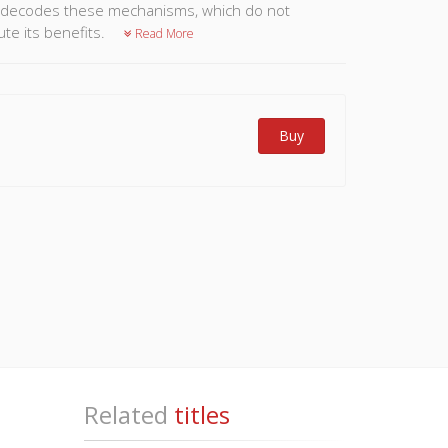
e decodes these mechanisms, which do not
ute its benefits.
Read More
Buy
Related
titles