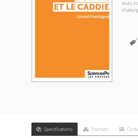
does no
challeng
Specifications
Formats
Cont