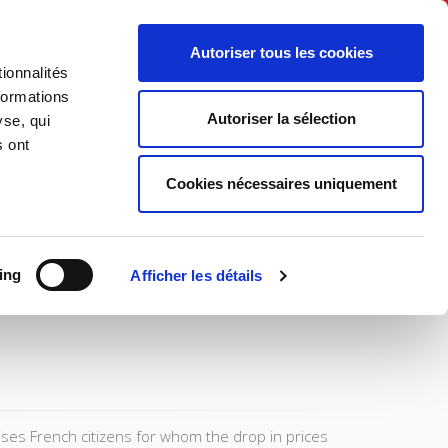
English
Autoriser tous les cookies
ionnalités
litics
Society
formations
Autoriser la sélection
yse, qui
s ont
Cookies nécessaires uniquement
ing
Afficher les détails
lises French citizens for whom the drop in prices