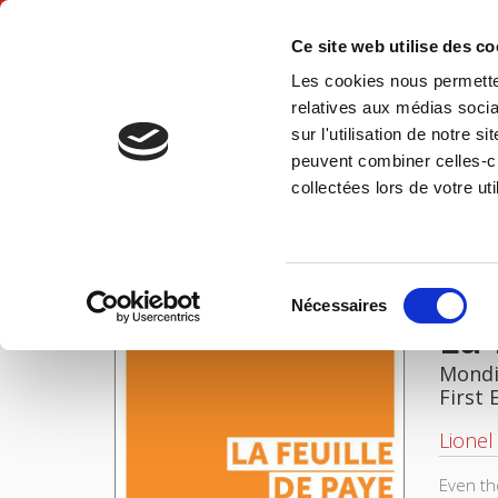
Ce site web utilise des c
Les cookies nous permetten
Hom
relatives aux médias socia
sur l'utilisation de notre 
peuvent combiner celles-ci
La feuille de paye et le caddie
Home
collectées lors de votre uti
IMAGES
Sélection
Nécessaires
du
La 
consentement
Mondia
First 
Lionel
Even th