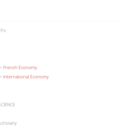
 Po
>
French Economy
>
International Economy
SCIENCE
scholarly