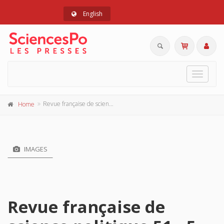
English
Toggle
navigat
Revue française de science politique 51 - 5, octobre 2001
Home
IMAGES
Revue française de