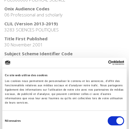
Onix Audience Codes
06 Professional and scholarly
CLIL (Version 2013-2019)
3283 SCIENCES POLITIQUES
Title First Published
30 November 2001
Subject Scheme Identifier Code
Thema subject category: Politics and government
Ce site web utilise des cookies
Les cookies nous permettent de personnaliser le contenu et les annonces, d'offrir des
fonctionnalités relatives aux médias sociaux et d'analyser notre trafic. Nous partageons
La société du matching
également des informations sur l'utilisation de notre site avec nos partenaires de médias
sociaux, de publicité et d'analyse, qui peuvent combiner celles-ci avec d'autres
informations que vous leur avez fournies ou qu'ils ont collectées lors de votre utilisation
de leurs services.
Atlas du numérique
Sélection
Nécessaires
du