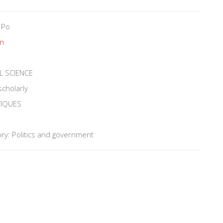
 Po
un
L SCIENCE
scholarly
TIQUES
ry: Politics and government