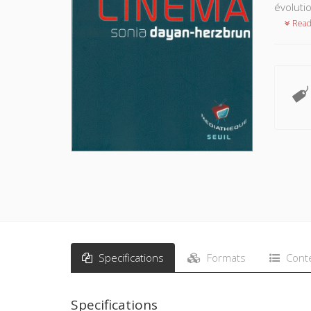
évoluti
Read
Specifications
Formats
Cont
Specifications