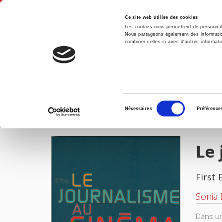
Ce site web utilise des cookies
Les cookies nous permettent de personnalis
Nous partageons également des informations
combiner celles-ci avec d'autres informatio
Hom
Le journalisme au cinéma
Home
Sélection
Nécessaires
Préférence
du
IMAGES
consentement
Le
First 
Sonia
Dans un