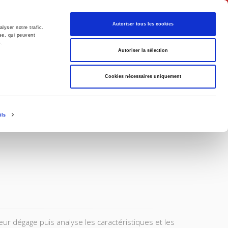
English
Autoriser tous les cookies
lyser notre trafic.
se, qui peuvent
s.
litics
Society
Autoriser la sélection
Cookies nécessaires uniquement
ils
eur dégage puis analyse les caractéristiques et les