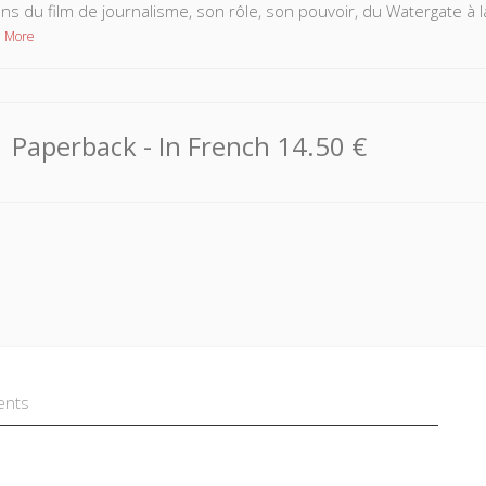
ons du film de journalisme, son rôle, son pouvoir, du Watergate à 
 More
Paperback
- In French
14.50 €
ents