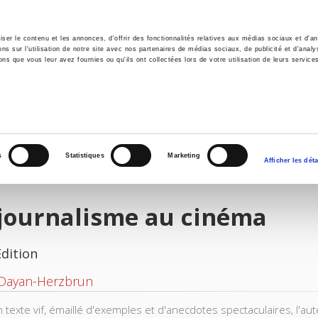
er le contenu et les annonces, d'offrir des fonctionnalités relatives aux médias sociaux et d'ana
 sur l'utilisation de notre site avec nos partenaires de médias sociaux, de publicité et d'analy
ns que vous leur avez fournies ou qu'ils ont collectées lors de votre utilisation de leurs service
e
Environment
History
International
Po
s
Statistiques
Marketing
Afficher les déta
 journalisme au cinéma
Edition
 Dayan-Herzbrun
 texte vif, émaillé d'exemples et d'anecdotes spectaculaires, l'aut