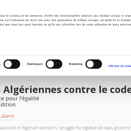
er le contenu et les annonces, d'offrir des fonctionnalités relatives aux médias sociaux et d'ana
 sur l'utilisation de notre site avec nos partenaires de médias sociaux, de publicité et d'analy
ns que vous leur avez fournies ou qu'ils ont collectées lors de votre utilisation de leurs service
e
Environment
History
International
Po
s
Statistiques
Marketing
Afficher les déta
 Algériennes contre le code
te pour l'égalité
Edition
 Lalami
account of Algerian women's’ struggle for egalitarian laws governin