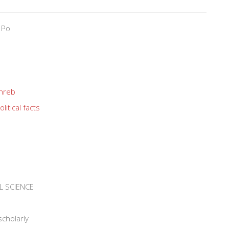
 Po
hreb
olitical facts
L SCIENCE
scholarly