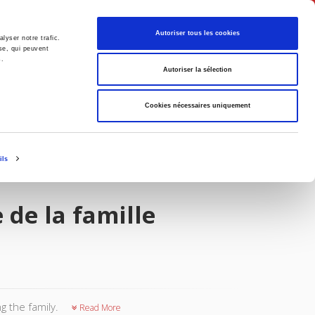
English
Autoriser tous les cookies
lyser notre trafic.
se, qui peuvent
s.
litics
Society
Autoriser la sélection
Cookies nécessaires uniquement
ils
 de la famille
g the family.
Read More