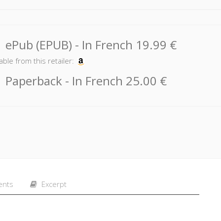
ePub (EPUB)
- In French
19.99 €
able from this retailer:
Paperback
- In French
25.00 €
ents
Excerpt