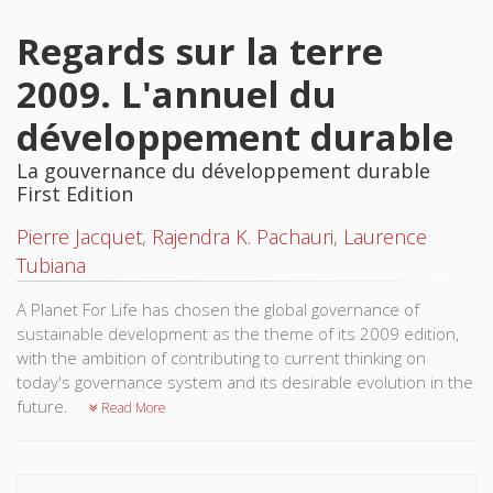
Regards sur la terre
2009. L'annuel du
développement durable
La gouvernance du développement durable
First Edition
Pierre Jacquet
,
Rajendra K. Pachauri
,
Laurence
Tubiana
A Planet For Life has chosen the global governance of
sustainable development as the theme of its 2009 edition,
with the ambition of contributing to current thinking on
today's governance system and its desirable evolution in the
future.
Read More