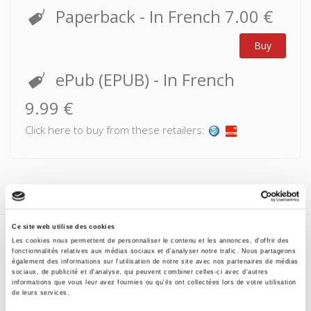
Paperback
- In French
7.00 €
Buy
ePub (EPUB)
- In French
9.99 €
Click here to buy from these retailers:
Ce site web utilise des cookies
Les cookies nous permettent de personnaliser le contenu et les annonces, d'offrir des
Specifications
fonctionnalités relatives aux médias sociaux et d'analyser notre trafic. Nous partageons
également des informations sur l'utilisation de notre site avec nos partenaires de médias
sociaux, de publicité et d'analyse, qui peuvent combiner celles-ci avec d'autres
Formats
informations que vous leur avez fournies ou qu'ils ont collectées lors de votre utilisation
de leurs services.
Contents