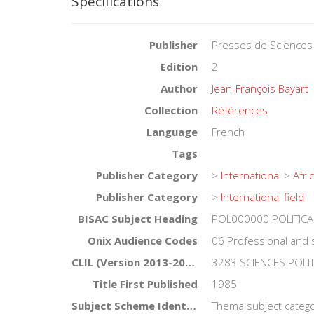
Specifications
Publisher
Presses de Sciences
Edition
2
Author
Jean-François Bayart
Collection
Références
Language
French
Tags
Publisher Category
>
International
>
Afri
Publisher Category
>
International field
BISAC Subject Heading
POL000000 POLITICA
Onix Audience Codes
06 Professional and 
CLIL (Version 2013-2019)
3283 SCIENCES POLI
Title First Published
1985
Subject Scheme Identifier Code
Thema subject catego