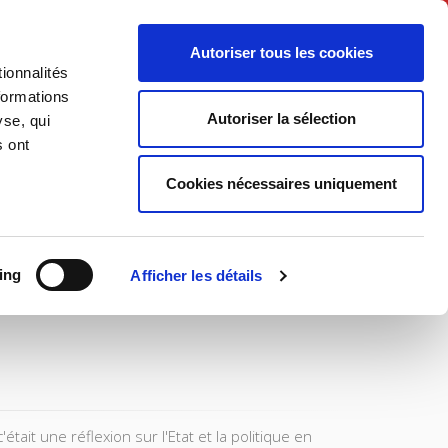
English
Autoriser tous les cookies
ionnalités
litics
Society
formations
Autoriser la sélection
yse, qui
s ont
Cookies nécessaires uniquement
ing
Afficher les détails
it une réflexion sur l'Etat et la politique en