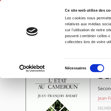
Ce site web utilise des c
Les cookies nous permetten
Hom
relatives aux médias socia
sur l'utilisation de notre 
peuvent combiner celles-ci
L'Etat au Cameroun
Home
collectées lors de votre uti
IMAGES
Sélection
Nécessaires
du
L'
consentement
Secon
Jean-F
DEUXIÈM