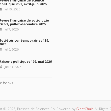
Revue française de science
politique 76-2, avril-juin 2026
Jul 10, 2026
Revue française de sociologie
66 3/4, juillet-décembre 2026
Jul 7, 2026
Sociétés contemporaines 139,
2025
Jul 6, 2026
Raisons politiques 102, mai 2026
Jun 23, 2026
e books
ht © 2026, Presses de Sciences Po. Powered by
GiantChair
. All Rights