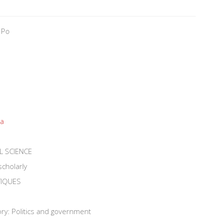
 Po
ca
L SCIENCE
scholarly
TIQUES
ry: Politics and government