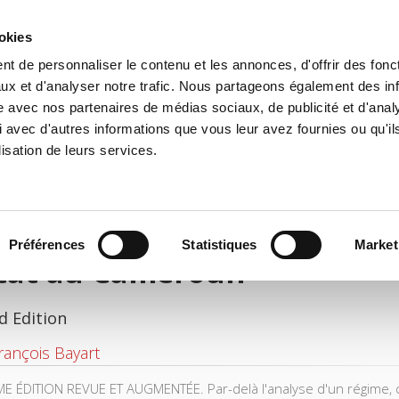
ookies
t de personnaliser le contenu et les annonces, d'offrir des fonct
e
Environment
History
International
Po
ux et d'analyser notre trafic. Nous partageons également des in
site avec nos partenaires de médias sociaux, de publicité et d'anal
 avec d'autres informations que vous leur avez fournies ou qu'il
lisation de leurs services.
Préférences
Statistiques
Market
Etat au Cameroun
d Edition
rançois Bayart
E ÉDITION REVUE ET AUGMENTÉE. Par-delà l'analyse d'un régime, c'éta