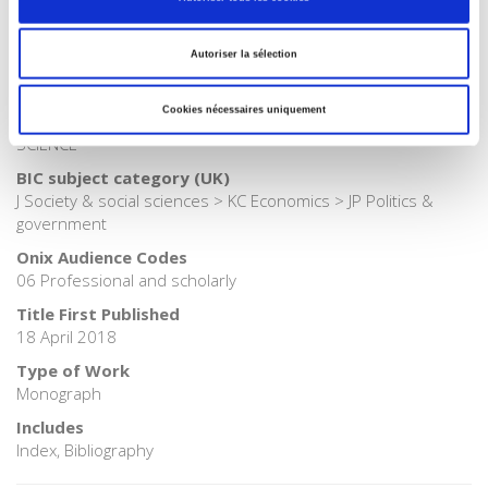
>
The State - Government
>
Public Finances
Publisher Category
Autoriser la sélection
>
Politics
BISAC Subject Heading
Cookies nécessaires uniquement
POL000000 POLITICAL SCIENCE > SOC000000 SOCIAL
SCIENCE
BIC subject category (UK)
J Society & social sciences > KC Economics > JP Politics &
government
Onix Audience Codes
06 Professional and scholarly
Title First Published
18 April 2018
Type of Work
Monograph
Includes
Index, Bibliography