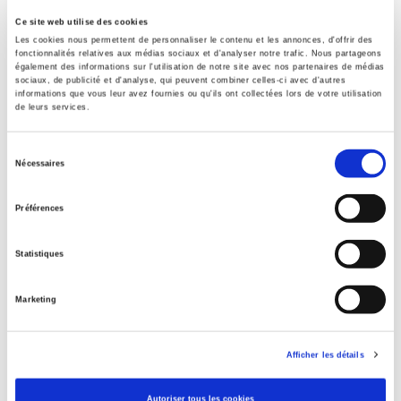
Ce site web utilise des cookies
Les cookies nous permettent de personnaliser le contenu et les annonces, d'offrir des
Specifications
fonctionnalités relatives aux médias sociaux et d'analyser notre trafic. Nous partageons
également des informations sur l'utilisation de notre site avec nos partenaires de médias
sociaux, de publicité et d'analyse, qui peuvent combiner celles-ci avec d'autres
informations que vous leur avez fournies ou qu'ils ont collectées lors de votre utilisation
Publisher
de leurs services.
Presses de Sciences Po
Sélection
Co-publisher
Nécessaires
Dalloz
du
consentement
Edition
Préférences
4
Author
Statistiques
François Adam
,
Olivier Ferrand
,
Rémy Rioux
Collection
Marketing
Amphi - Dalloz
Language
Afficher les détails
French
Publisher Category
Autoriser tous les cookies