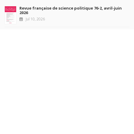
Revue française de science politique 76-2, avril-juin
2026
Jul 10, 2026
Revue française de sociologie 66 3/4, juillet-décembre
2026
Jul 7, 2026
Sociétés contemporaines 139, 2025
Jul 6, 2026
Raisons politiques 102, mai 2026
Jun 23, 2026
more books
Browse our