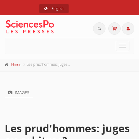
English
Toggle
navigat
Les prud'hommes: juges ou arbitres?
Home
IMAGES
Les prud'hommes: juges