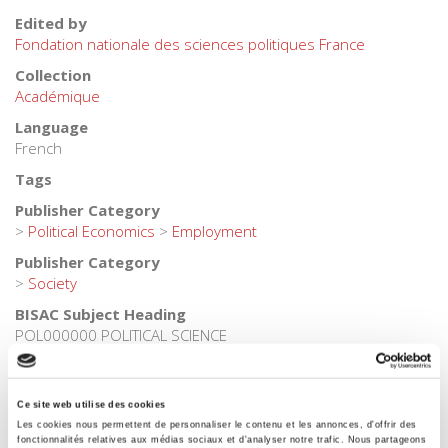
Edited by
Fondation nationale des sciences politiques France
Collection
Académique
Language
French
Tags
Publisher Category
>
Political Economics
>
Employment
Publisher Category
>
Society
BISAC Subject Heading
POL000000 POLITICAL SCIENCE
Onix Audience Codes
06 Professional and scholarly
Ce site web utilise des cookies
CLIL (Version 2013-2019)
Les cookies nous permettent de personnaliser le contenu et les annonces, d'offrir des
3283 SCIENCES POLITIQUES
fonctionnalités relatives aux médias sociaux et d'analyser notre trafic. Nous partageons