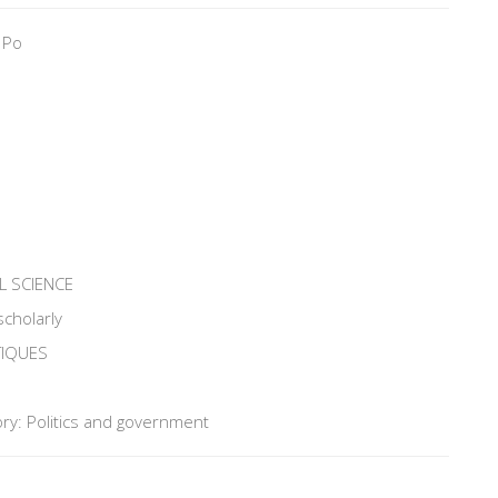
 Po
L SCIENCE
scholarly
TIQUES
ry: Politics and government