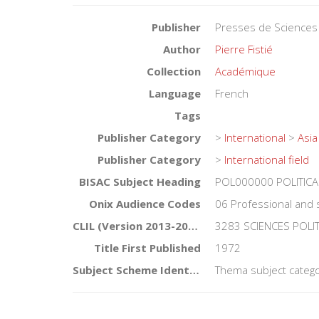
Publisher
Presses de Sciences
Author
Pierre Fistié
Collection
Académique
Language
French
Tags
Publisher Category
>
International
>
Asia
Publisher Category
>
International field
BISAC Subject Heading
POL000000 POLITICA
Onix Audience Codes
06 Professional and 
CLIL (Version 2013-2019)
3283 SCIENCES POLI
Title First Published
1972
Subject Scheme Identifier Code
Thema subject catego