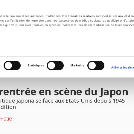
er le contenu et les annonces, d'offrir des fonctionnalités relatives aux médias sociaux et d'ana
 sur l'utilisation de notre site avec nos partenaires de médias sociaux, de publicité et d'analy
ns que vous leur avez fournies ou qu'ils ont collectées lors de votre utilisation de leurs service
e
Environment
History
International
Po
s
Statistiques
Marketing
Afficher les déta
rentrée en scène du Japon
itique japonaise face aux Etats-Unis depuis 1945
Edition
Fistié