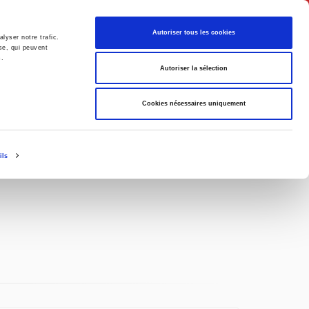
English
Autoriser tous les cookies
lyser notre trafic.
se, qui peuvent
s.
litics
Society
Autoriser la sélection
Cookies nécessaires uniquement
ils