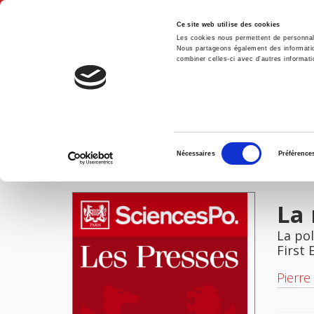
Ce site web utilise des cookies
Les cookies nous permettent de personnalis
Nous partageons également des informations
combiner celles-ci avec d'autres informatio
Hom
La rentrée en scène du Japon
Home
Sélection
Nécessaires
Préférence
du
IMAGES
consentement
La 
La pol
First 
Pierre 