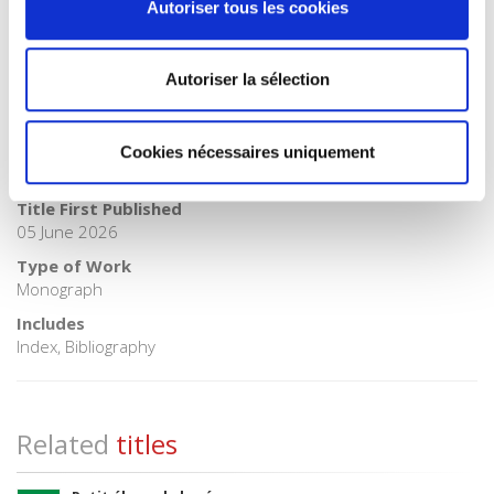
Autoriser tous les cookies
SOC000000 SOCIAL SCIENCE > SCI019000 SCIENCE / Earth
Sciences > SCI092000 SCIENCE / Global Warming & Climate
Change
Autoriser la sélection
BIC subject category (UK)
JN Education > RN The environment
Onix Audience Codes
Cookies nécessaires uniquement
06 Professional and scholarly
Title First Published
05 June 2026
Type of Work
Monograph
Includes
Index, Bibliography
Related
titles