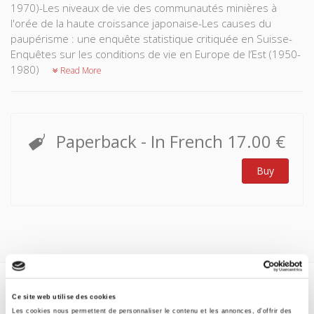
1970)-Les niveaux de vie des communautés minières à
l'orée de la haute croissance japonaise-Les causes du
paupérisme : une enquête statistique critiquée en Suisse-
Enquêtes sur les conditions de vie en Europe de l’Est (1950-
1980)
Read More
Paperback
- In French
17.00 €
Buy
Specifications
Ce site web utilise des cookies
Les cookies nous permettent de personnaliser le contenu et les annonces, d'offrir des