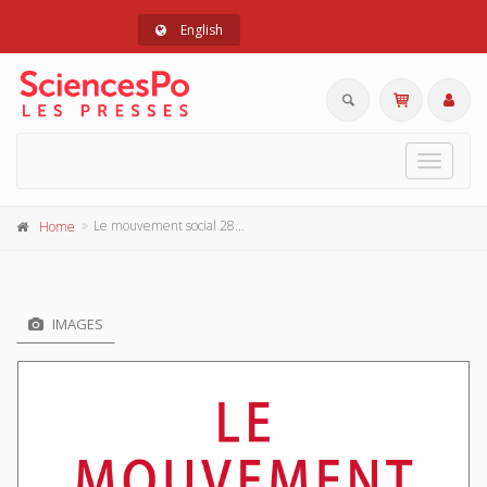
English
Toggle
navigat
Le mouvement social 283, avril-juin 2023
Home
IMAGES