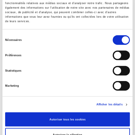
fonctionnalités relatives aux médias sociaux et d'analyser notre trafic. Nous partageons
Formats
également des informations sur l'utilisation de notre site avec nos partenaires de médias
sociaux, de publicité et d'analyse, qui peuvent combiner celles-ci avec d'autres
informations que vous leur avez fournies ou qu'ils ont collectées lors de votre utilisation
Contents
de leurs services.
Sélection
Specifications
Nécessaires
du
consentement
Préférences
Publisher
Presses de Sciences Po
Statistiques
Managing editor
Marie-Emmanuelle Chessel
Marketing
Journal
Le Mouvement Social
Language
Afficher les détails
French
Publisher Category
Autoriser tous les cookies
>
History field
>
Economic & Social History
Autoriser la sélection