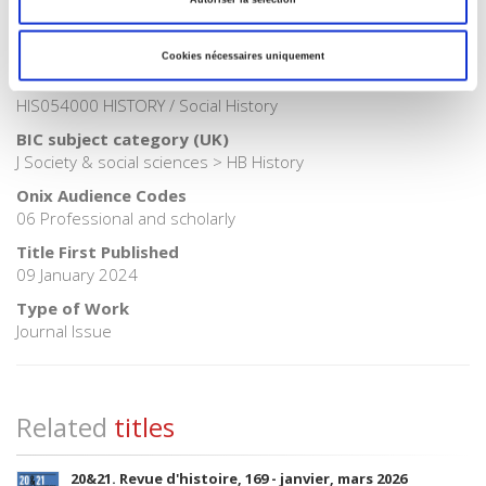
Publisher Category
>
History
BISAC Subject Heading
Cookies nécessaires uniquement
HIS000000 HISTORY > HIS037030 HISTORY / Modern >
HIS054000 HISTORY / Social History
BIC subject category (UK)
J Society & social sciences > HB History
Onix Audience Codes
06 Professional and scholarly
Title First Published
09 January 2024
Type of Work
Journal Issue
Related
titles
20&21. Revue d'histoire, 169 - janvier, mars 2026