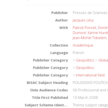
Publisher
Presses de Sciences
Author
Jacques Lévy
With
Patrick Poncet
,
Domin
Dumont
,
Karine Hurel
Jean-Michel Tobelem
Collection
Académique
Language
French
Publisher Category
>
Geopolitics
>
Globa
Publisher Category
>
Geopolitics
Publisher Category
>
International field
BISAC Subject Heading
POL000000 POLITICA
Onix Audience Codes
06 Professional and 
Title First Published
10 March 2008
Subject Scheme Identifier Code
Thema subject catego