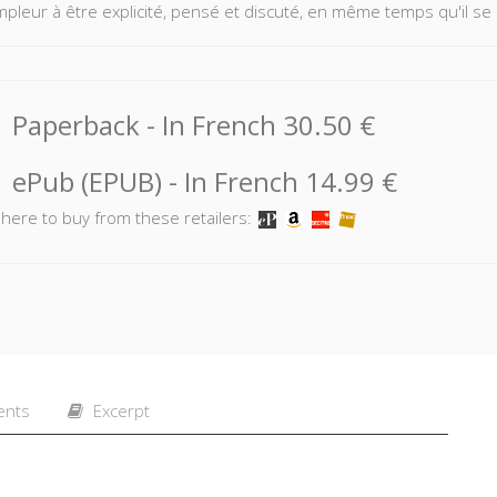
mpleur à être explicité, pensé et discuté, en même temps qu'il se 
Paperback
- In French
30.50 €
ePub (EPUB)
- In French
14.99 €
k here to buy from these retailers:
ents
Excerpt