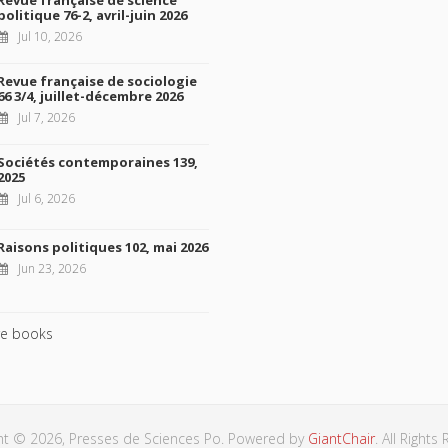
Revue française de science
politique 76-2, avril-juin 2026
Jul 10, 2026
Revue française de sociologie
66 3/4, juillet-décembre 2026
Jul 7, 2026
Sociétés contemporaines 139,
2025
Jul 6, 2026
Raisons politiques 102, mai 2026
Jun 23, 2026
e books
ht © 2026, Presses de Sciences Po. Powered by
GiantChair
. All Rights