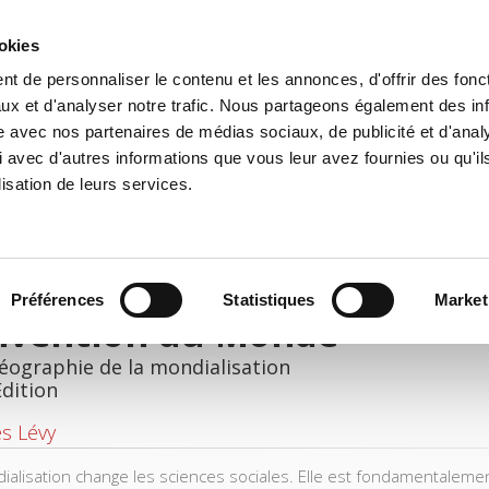
ookies
t de personnaliser le contenu et les annonces, d'offrir des fonct
e
Environment
History
International
Po
ux et d'analyser notre trafic. Nous partageons également des in
site avec nos partenaires de médias sociaux, de publicité et d'anal
 avec d'autres informations que vous leur avez fournies ou qu'il
lisation de leurs services.
Préférences
Statistiques
Market
invention du Monde
éographie de la mondialisation
Edition
s Lévy
ialisation change les sciences sociales. Elle est fondamentalem