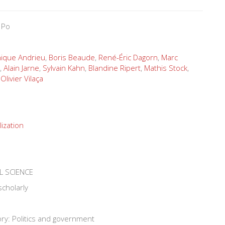
 Po
ique Andrieu
,
Boris Beaude
,
René-Éric Dagorn
,
Marc
,
Alain Jarne
,
Sylvain Kahn
,
Blandine Ripert
,
Mathis Stock
,
,
Olivier Vilaça
lization
L SCIENCE
scholarly
ry: Politics and government