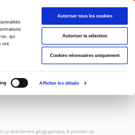
English
Autoriser tous les cookies
ionnalités
litics
Society
formations
Autoriser la sélection
yse, qui
s ont
Cookies nécessaires uniquement
ing
Afficher les détails
ent un événement géographique, le premier de