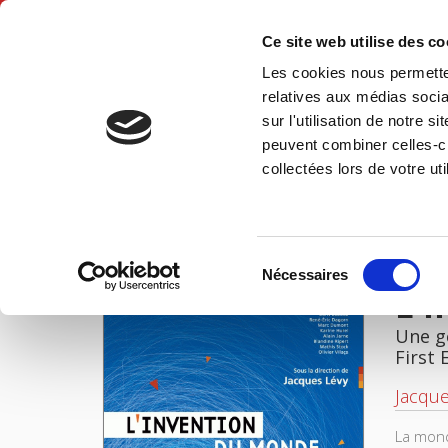
Ce site web utilise des c
Les cookies nous permetten
Hom
relatives aux médias socia
sur l'utilisation de notre 
peuvent combiner celles-ci
L'invention du Monde
Home
collectées lors de votre uti
IMAGES
FILES
Sélection
Nécessaires
du
L'
consentement
Une g
First 
Jacque
La mond