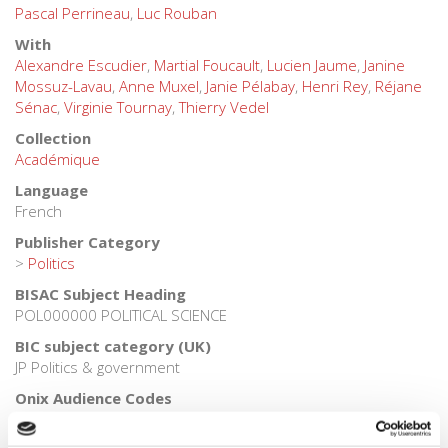
Pascal Perrineau
,
Luc Rouban
With
Alexandre Escudier
,
Martial Foucault
,
Lucien Jaume
,
Janine
Mossuz-Lavau
,
Anne Muxel
,
Janie Pélabay
,
Henri Rey
,
Réjane
Sénac
,
Virginie Tournay
,
Thierry Vedel
Collection
Académique
Language
French
Publisher Category
>
Politics
BISAC Subject Heading
POL000000 POLITICAL SCIENCE
BIC subject category (UK)
JP Politics & government
Onix Audience Codes
06 Professional and scholarly