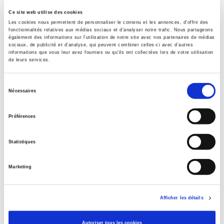
CLIL (Version 2013-2019)
3283 SCIENCES POLITIQUES
Ce site web utilise des cookies
Les cookies nous permettent de personnaliser le contenu et les annonces, d'offrir des
Title First Published
fonctionnalités relatives aux médias sociaux et d'analyser notre trafic. Nous partageons
16 March 2017
également des informations sur l'utilisation de notre site avec nos partenaires de médias
sociaux, de publicité et d'analyse, qui peuvent combiner celles-ci avec d'autres
ONIX Adult Audience Rating
informations que vous leur avez fournies ou qu'ils ont collectées lors de votre utilisation
de leurs services.
Content warning
Type of Work
Sélection
Monograph
Nécessaires
du
Includes
consentement
Index, Bibliography
Préférences
Statistiques
Related
titles
Marketing
La mutation climatique
Afficher les détails
Autoriser tous les cookies