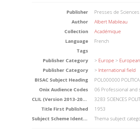
Publisher
Presses de Sciences
Author
Albert Mabileau
Collection
Académique
Language
French
Tags
Publisher Category
>
Europe
>
European
Publisher Category
>
International field
BISAC Subject Heading
POL000000 POLITICA
Onix Audience Codes
06 Professional and 
CLIL (Version 2013-2019)
3283 SCIENCES POLI
Title First Published
1953
Subject Scheme Identifier Code
Thema subject catego