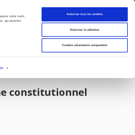
English
Autoriser tous les cookies
lyser notre trafic.
se, qui peuvent
s.
litics
Society
Autoriser la sélection
Cookies nécessaires uniquement
ils
me constitutionnel