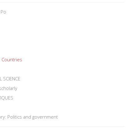
 Po
 Countries
L SCIENCE
scholarly
TIQUES
ry: Politics and government