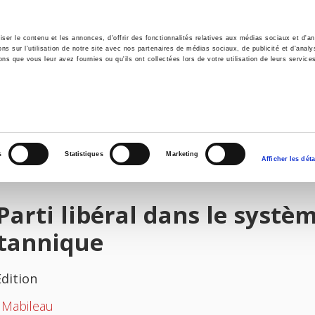
er le contenu et les annonces, d'offrir des fonctionnalités relatives aux médias sociaux et d'ana
 sur l'utilisation de notre site avec nos partenaires de médias sociaux, de publicité et d'analy
ns que vous leur avez fournies ou qu'ils ont collectées lors de votre utilisation de leurs service
e
Environment
History
International
Po
s
Statistiques
Marketing
Afficher les déta
Parti libéral dans le systè
itannique
Edition
 Mabileau