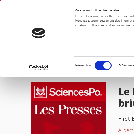
Ce site web utilise des cookies
Les cookies nous permettent de personnalis
Nous partageons également des informations
combiner celles-ci avec d'autres informatio
Hom
Le Parti libéral dans le système constitutionnel britannique
Home
Sélection
Nécessaires
Préférence
du
IMAGES
consentement
Le 
br
First 
Albert