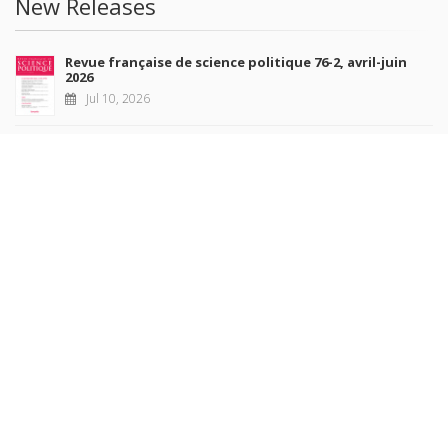
New Releases
Revue française de science politique 76-2, avril-juin
2026
Jul 10, 2026
Revue française de sociologie 66 3/4, juillet-décembre
2026
Jul 7, 2026
Sociétés contemporaines 139, 2025
Jul 6, 2026
Raisons politiques 102, mai 2026
Jun 23, 2026
more books