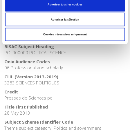
Publisher Category
Autoriser tous les cookies
>
Political Economics
Publisher Category
Autoriser la sélection
>
Politics
Publisher Category
Cookies nécessaires uniquement
>
Society
BISAC Subject Heading
POL000000 POLITICAL SCIENCE
Onix Audience Codes
06 Professional and scholarly
CLIL (Version 2013-2019)
3283 SCIENCES POLITIQUES
Credit
Presses de Sciences po
Title First Published
28 May 2013
Subject Scheme Identifier Code
Thema subject category: Politics and government