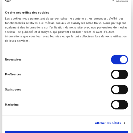
Formats
Ce site web utilise des cookies
Contents
Les cookies nous permettent de personnaliser le contenu et les annonces, d'offrir des
fonctionnalités relatives aux médias sociaux et d'analyser notre trafic. Nous partageons
également des informations sur l'utilisation de notre site avec nos partenaires de médias
sociaux, de publicité et d'analyse, qui peuvent combiner celles-ci avec d'autres
Specifications
informations que vous leur avez fournies ou qu'ils ont collectées lors de votre utilisation
de leurs services.
Sélection
Publisher
Nécessaires
Presses de Sciences Po
du
consentement
Author
Préférences
Stéphane Paquin
Collection
Statistiques
Références
Language
Marketing
French
Publisher Category
Afficher les détails
>
Political Economics
>
Economic Theory