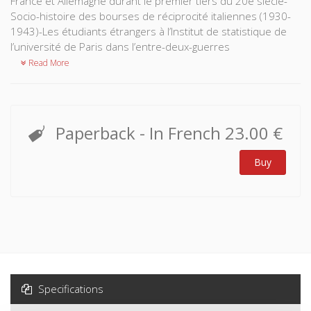
France et Allemagne durant le premier tiers du 20e siècle​-
Socio-histoire des bourses de réciprocité italiennes (1930-
1943)-Les étudiants étrangers à l’Institut de statistique de
l’université de Paris dans l’entre-deux-guerres
Read More
Paperback
- In French
23.00 €
Buy
Specifications