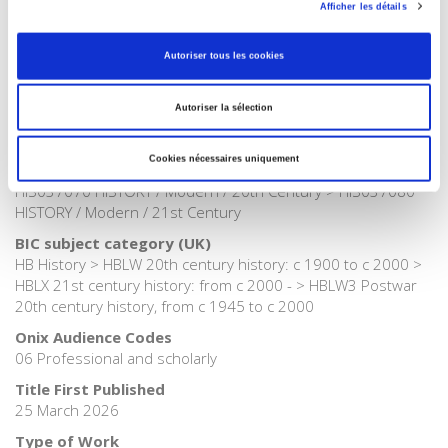
Afficher les détails
>
History field
>
History by period
Publisher Category
Autoriser tous les cookies
>
History field
>
History by subject
Publisher Category
Autoriser la sélection
>
History
BISAC Subject Heading
Cookies nécessaires uniquement
HIS000000 HISTORY > HIS037030 HISTORY / Modern >
HIS037070 HISTORY / Modern / 20th Century > HIS037080
HISTORY / Modern / 21st Century
BIC subject category (UK)
HB History > HBLW 20th century history: c 1900 to c 2000 >
HBLX 21st century history: from c 2000 - > HBLW3 Postwar
20th century history, from c 1945 to c 2000
Onix Audience Codes
06 Professional and scholarly
Title First Published
25 March 2026
Type of Work