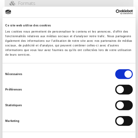
Formats
Contents
Ce site web utilise des cookies
Les cookies nous permettent de personnaliser le contenu et les annonces, d'offrir des
Specifications
fonctionnalités relatives aux médias sociaux et d'analyser notre trafic. Nous partageons
également des informations sur l'utilisation de notre site avec nos partenaires de médias
sociaux, de publicité et d'analyse, qui peuvent combiner celles-ci avec d'autres
informations que vous leur avez fournies ou qu'ils ont collectées lors de votre utilisation
Publisher
de leurs services.
Presses de Sciences Po
Sélection
Managing editor
Nécessaires
Antonin Durand
,
Guillaume Tronchet
du
consentement
Journal
Préférences
20 & 21. Revue d'histoire
ISSN
Statistiques
02941759
Language
Marketing
French
Publisher Category