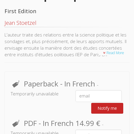
First Edition
Jean Stoetzel
L'auteur traite des relations entre la science politique et les
sondages et, plus précisément, de leurs apports mutuels. Il
envisage ensuite la manière dont des études concertées
Read More
entre instituts d'études politiques (IEP de Paris en
l'occurrence) et instituts de sondages (IFOP) pourraient être
mises en place.
Paperback
- In French
-
Temporarily unavailable
Notify me
PDF
- In French
14.99 €
-
Temporarily unavailable